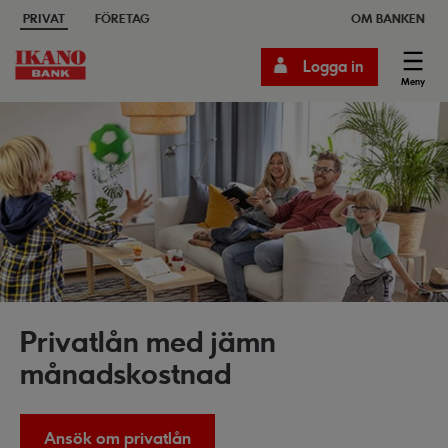
PRIVAT
FÖRETAG
OM BANKEN
Logga in
Meny
Privatlån med jämn
månadskostnad
Ansök om privatlån