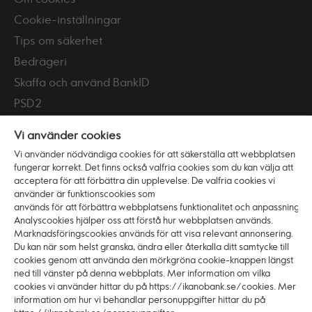
Cookie-inställningar
Tips om säkerhet
Bedrägeri
Skaffa och använd BankID
PSD2
Tillgänglighet
Vi använder cookies
Vi använder nödvändiga cookies för att säkerställa att webbplatsen
Vi är Ikano Bank
fungerar korrekt. Det finns också valfria cookies som du kan välja att
Om banken
acceptera för att förbättra din upplevelse. De valfria cookies vi
använder är funktionscookies som
Karriär
används för att förbättra webbplatsens funktionalitet och anpassning.
Hållbarhet och ansvar
Analyscookies hjälper oss att förstå hur webbplatsen används.
Marknadsföringscookies används för att visa relevant annonsering.
Press
Du kan när som helst granska, ändra eller återkalla ditt samtycke till
cookies genom att använda den mörkgröna cookie-knappen längst
ned till vänster på denna webbplats. Mer information om vilka
cookies vi använder hittar du på https://ikanobank.se/cookies. Mer
information om hur vi behandlar personuppgifter hittar du på