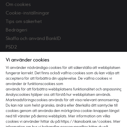
Om cookies
Cookie-inställningar
Tips om säkerhet
Bedrägeri
Skaffa och använd BankID
PSD2
Tillgänglighet
Vi använder cookies
Vi använder nödvändiga cookies för att säkerställa att webbplatsen
Vi är Ikano Bank
fungerar korrekt. Det finns också valfria cookies som du kan välja att
Om banken
acceptera för att förbättra din upplevelse. De valfria cookies vi
använder är funktionscookies som
Karriär
används för att förbättra webbplatsens funktionalitet och anpassning.
Hållbarhet och ansvar
Analyscookies hjälper oss att förstå hur webbplatsen används.
Marknadsföringscookies används för att visa relevant annonsering.
Press
Du kan när som helst granska, ändra eller återkalla ditt samtycke till
cookies genom att använda den mörkgröna cookie-knappen längst
ned till vänster på denna webbplats. Mer information om vilka
cookies vi använder hittar du på https://ikanobank.se/cookies. Mer
information om hur vi behandlar personuppgifter hittar du på