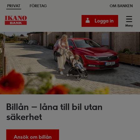
PRIVAT
FÖRETAG
OM BANKEN
Logga in
Meny
Billån – låna till bil utan
säkerhet
Ansök om billån