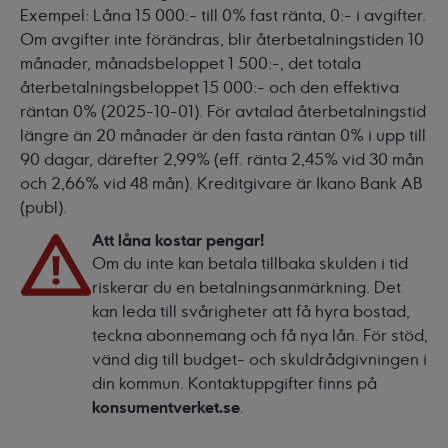
Exempel: Låna 15 000:- till 0% fast ränta, 0:- i avgifter.
Om avgifter inte förändras, blir återbetalningstiden 10
månader, månadsbeloppet 1 500:-, det totala
återbetalningsbeloppet 15 000:- och den effektiva
räntan 0% (2025-10-01). För avtalad återbetalningstid
längre än 20 månader är den fasta räntan 0% i upp till
90 dagar, därefter 2,99% (eff. ränta 2,45% vid 30 mån
och 2,66% vid 48 mån). Kreditgivare är Ikano Bank AB
(publ).
Att låna kostar pengar!
Om du inte kan betala tillbaka skulden i tid
riskerar du en betalningsanmärkning. Det
kan leda till svårigheter att få hyra bostad,
teckna abonnemang och få nya lån. För stöd,
vänd dig till budget- och skuldrådgivningen i
din kommun. Kontaktuppgifter finns på
konsumentverket.se
.