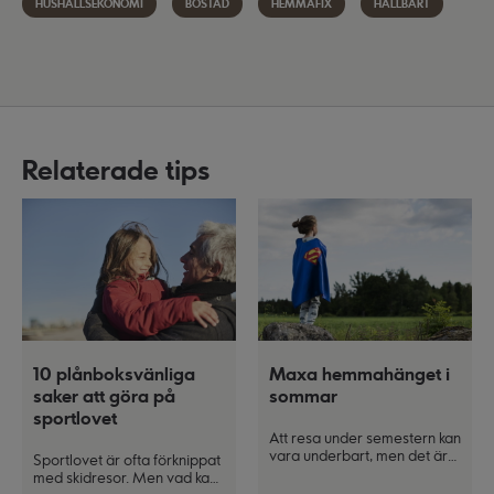
HUSHÅLLSEKONOMI
BOSTAD
HEMMAFIX
HÅLLBART
Relaterade tips
10 plånboksvänliga
Maxa hemmahänget i
saker att göra på
sommar
sportlovet
Att resa under semestern kan
vara underbart, men det är
Sportlovet är ofta förknippat
inte en möjlighet för alla.
med skidresor. Men vad kan
Kommer du att spendera