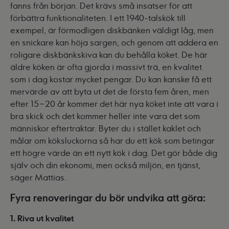
fanns från början. Det krävs små insatser för att
förbättra funktionaliteten. I ett 1940-talskök till
exempel, är förmodligen diskbänken väldigt låg, men
en snickare kan höja sargen, och genom att addera en
roligare diskbänkskiva kan du behålla köket. De här
äldre köken är ofta gjorda i massivt trä, en kvalitet
som i dag kostar mycket pengar. Du kan kanske få ett
mervärde av att byta ut det de första fem åren, men
efter 15–20 år kommer det här nya köket inte att vara i
bra skick och det kommer heller inte vara det som
människor eftertraktar. Byter du i stället kaklet och
målar om köksluckorna så har du ett kök som betingar
ett högre värde än ett nytt kök i dag. Det gör både dig
själv och din ekonomi, men också miljön, en tjänst,
säger Mattias.
Fyra renoveringar du bör undvika att göra:
1. Riva ut kvalitet