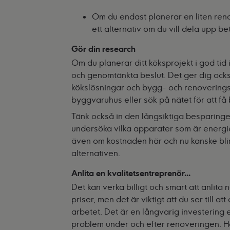
Om du endast planerar en liten reno
ett alternativ om du vill dela upp 
Gör din research
Om du planerar ditt köksprojekt i god ti
och genomtänkta beslut. Det ger dig ock
kökslösningar och bygg- och renoveringsma
byggvaruhus eller sök på nätet för att få
Tänk också in den långsiktiga besparingen
undersöka vilka apparater som är energief
även om kostnaden här och nu kanske blir 
alternativen.
Anlita en kvalitetsentreprenör...
Det kan verka billigt och smart att anli
priser, men det är viktigt att du ser till at
arbetet. Det är en långvarig investering e
problem under och efter renoveringen. Hör