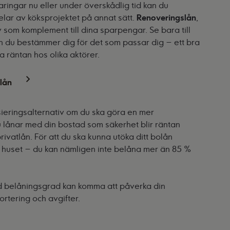
aringar nu eller under överskådlig tid kan du
elar av köksprojektet på annat sätt.
Renoveringslån
,
iv som komplement till dina sparpengar. Se bara till
an du bestämmer dig för det som passar dig – ett bra
a räntan hos olika aktörer.
lån
sieringsalternativ om du ska göra en mer
 lånar med din bostad som säkerhet blir räntan
rivatlån. För att du ska kunna utöka ditt bolån
huset – du kan nämligen inte belåna mer än 85 %
ad belåningsgrad kan komma att påverka din
rtering och avgifter.