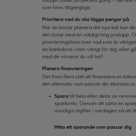
budget under projektets gång – det kan va
som finns tillgängliga.
Prioritera vad du ska lägga pengar på
När du börjar planera ditt nya kök kan det 
det slutar med en väldigt hög prislapp.
prioriteringslista över vad som är viktigas
en bänkskiva i sten viktigt för dig, eller g
med de vitvaror du vill ha?
Planera finansieringen
Det finns flera sätt att finansiera en köks
det alternativ som passar din ekonomi och
Spara
till hela eller delar av reno
sparkonto. Genom att sätta en sparpl
onödiga utgifter i vardagen så att d
Hitta ett sparande som passar dig