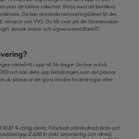
tet utan att lämna säkerhet. Börja med att beräkna
eräknare
. Du kan använda renoveringslånet till det
l, vitvaror och VVS. Du får svar på din låneansökan
vgift. Ansök online och signera med BankID.
overing?
en räntefritt i upp till 56 dagar. Du har också
60 000 och kan dela upp betalningen som det passar
om du planerar att göra mindre förändringar eller
 10.81 % rörlig ränta. Förutsatt oförändrad ränta och
nadsbelopp 2 656 kr (inkl. amortering och ränta),