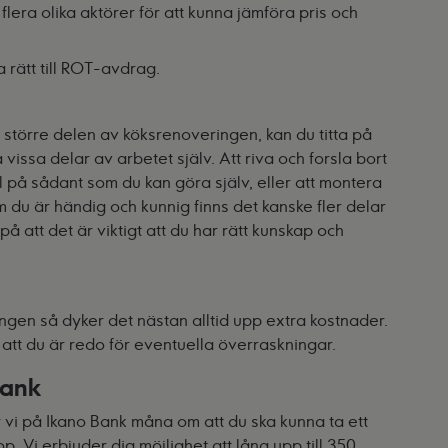
flera olika aktörer för att kunna jämföra pris och
 rätt till ROT-avdrag.
 större delen av köksrenoveringen, kan du titta på
issa delar av arbetet själv. Att riva och forsla bort
 på sådant som du kan göra själv, eller att montera
 du är händig och kunnig finns det kanske fler delar
på att det är viktigt att du har rätt kunskap och
ngen så dyker det nästan alltid upp extra kostnader.
 att du är redo för eventuella överraskningar.
Bank
 vi på Ikano Bank måna om att du ska kunna ta ett
p. Vi erbjuder dig möjlighet att låna upp till 350