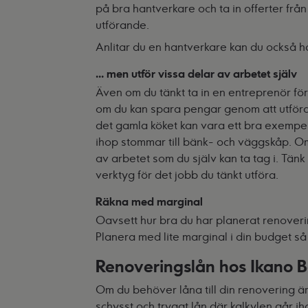
på bra hantverkare och ta in offerter från 
utförande.
Anlitar du en hantverkare kan du också ha
… men utför vissa delar av arbetet själv
Även om du tänkt ta in en entreprenör för
om du kan spara pengar genom att utföra v
det gamla köket kan vara ett bra exempel
ihop stommar till bänk- och väggskåp. Om
av arbetet som du själv kan ta tag i. Tänk 
verktyg för det jobb du tänkt utföra.
Räkna med marginal
Oavsett hur bra du har planerat renoveri
Planera med lite marginal i din budget så
Renoveringslån hos Ikano 
Om du behöver låna till din renovering är
schysst och tryggt lån där kalkylen går iho