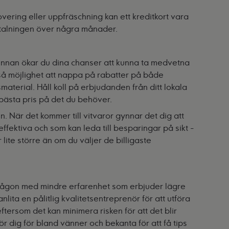
vering eller uppfräschning kan ett
kreditkort
vara
betalningen över några månader.
d innan ökar du dina chanser att kunna ta medvetna
så möjlighet att nappa på rabatter på både
terial. Håll koll på erbjudanden från ditt lokala
 bästa pris på det du behöver.
. När det kommer till vitvaror gynnar det dig att
fektiva och som kan leda till besparingar på sikt -
lite större än om du väljer de billigaste
ta någon med mindre erfarenhet som erbjuder lägre
t anlita en pålitlig kvalitetsentreprenör för att utföra
ftersom det kan minimera risken för att det blir
 dig för bland vänner och bekanta för att få tips