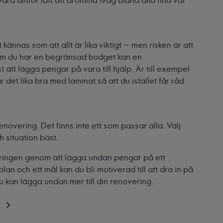
ra alltför lätt att drömma iväg bland alla fina val
kännas som att allt är lika viktigt – men risken är att
 Om du har en begränsad budget kan en
t att lägga pengar på vara till hjälp. Är till exempel
år det lika bra med laminat så att du istället får råd
renovering. Det finns inte ett som passar alla. Välj
 situation bäst.
veringen genom att lägga undan pengar på ett
an och ett mål kan du bli motiverad till att dra in på
u kan lägga undan mer till din renovering.