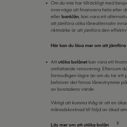
Om du inte har tillräckligt med besp
överväga att finansiera hela eller d
eller
banklån
, kan vara ett alternat
att jämföra olika lånealternativ inn
riktmärke är att jämföra den effektiv
Här kan du läsa mer om att jämföra 
Att
utöka bolånet
kan vara ett finan
omfattande renovering. Eftersom du
förmodligen lägre än om du tar ett p
behöver det finnas låneutrymme på 
av bostadens värde.
Viktigt att komma ihåg är att en ök
månadskostnad till följd av ökad amo
Läs mer om att utöka bolån