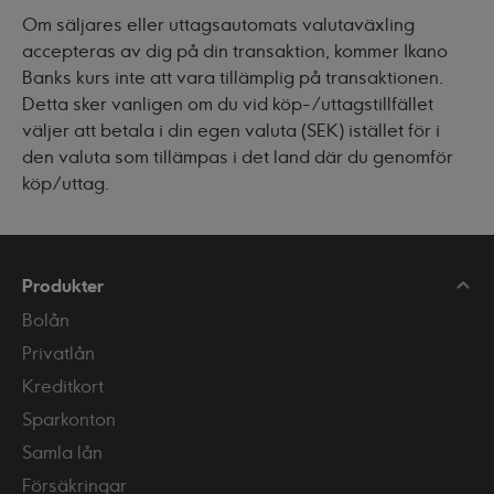
Om säljares eller uttagsautomats valutaväxling
accepteras av dig på din transaktion, kommer Ikano
Banks kurs inte att vara tillämplig på transaktionen.
Detta sker vanligen om du vid köp-/uttagstillfället
väljer att betala i din egen valuta (SEK) istället för i
den valuta som tillämpas i det land där du genomför
köp/uttag.
Produkter
Bolån
Privatlån
Kreditkort
Sparkonton
Samla lån
Försäkringar