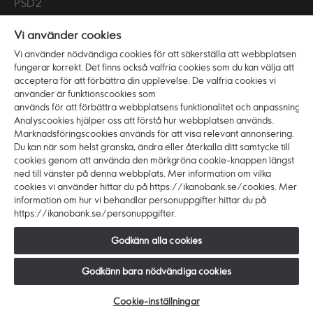
PSD2
Tillgänglighet
Vi använder cookies
Vi använder nödvändiga cookies för att säkerställa att webbplatsen
Vi är Ikano Bank
fungerar korrekt. Det finns också valfria cookies som du kan välja att
Om banken
acceptera för att förbättra din upplevelse. De valfria cookies vi
använder är funktionscookies som
Karriär
används för att förbättra webbplatsens funktionalitet och anpassning.
Analyscookies hjälper oss att förstå hur webbplatsen används.
Hållbarhet och ansvar
Marknadsföringscookies används för att visa relevant annonsering.
Press
Du kan när som helst granska, ändra eller återkalla ditt samtycke till
cookies genom att använda den mörkgröna cookie-knappen längst
ned till vänster på denna webbplats. Mer information om vilka
cookies vi använder hittar du på https://ikanobank.se/cookies. Mer
information om hur vi behandlar personuppgifter hittar du på
https://ikanobank.se/personuppgifter.
Copyright © 2026 Ikano Bank. Alla rättigheter
förbehålls.
Godkänn alla cookies
Ikano Bank AB (publ) - Organisationsnr: 516406-0922.
Styrelsens säte: Älmhult. Huvudkontor: Hyllie
Godkänn bara nödvändiga cookies
Boulevard 27, 215 32 Malmö, Sverige.
Cookie-inställningar