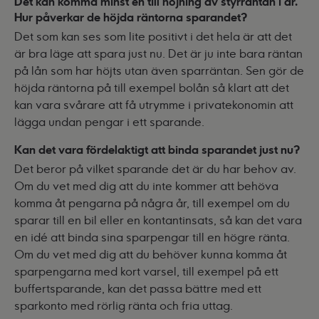
Det kan komma minst en till höjning av styrräntan i år.
Hur påverkar de höjda räntorna sparandet?
Det som kan ses som lite positivt i det hela är att det
är bra läge att spara just nu. Det är ju inte bara räntan
på lån som har höjts utan även sparräntan. Sen gör de
höjda räntorna på till exempel bolån så klart att det
kan vara svårare att få utrymme i privatekonomin att
lägga undan pengar i ett sparande.
Kan det vara fördelaktigt att binda sparandet just nu?
Det beror på vilket sparande det är du har behov av.
Om du vet med dig att du inte kommer att behöva
komma åt pengarna på några år, till exempel om du
sparar till en bil eller en kontantinsats, så kan det vara
en idé att binda sina sparpengar till en högre ränta.
Om du vet med dig att du behöver kunna komma åt
sparpengarna med kort varsel, till exempel på ett
buffertsparande, kan det passa bättre med ett
sparkonto med rörlig ränta och fria uttag.