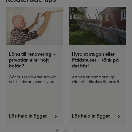
Låna till renovering –
Hyra ut stugan eller
privatlån eller höjt
fritidshuset – tänk på
bolån?
det här!
Går du i renoveringstankar
Att äga en sommarstuga
och funderar igenom vilka
eller ett fritidshus är en dröm
alternativ som finns för att
för många, och det kan också
finansiera ditt projekt? Två
vara en källa till extrainkomst
möjligheter är att ta ett
under perioder när du inte
privatlån eller att baka in
själv använder den. Här ger
renoveringssumman i ditt
vi dig tips och råd för att
befintliga bolån. Vilket
komma i gång med
alternativ som passar bäst
uthyrningen.
Läs hela inlägget
Läs hela inlägget
kan skilja sig åt beroende på
hur stort lån du planerar att
ta och hur belånad du är