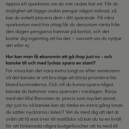
öppna ett sparkonto om du inte redan har ett. Får du
möjlighet att lägga undan pengar någon månad, så
kan du enkelt placera dem i ditt sparande. På våra
sparkonton med fria uttag får du dessutom ränta från
den dagen pengarna hamnar på kontot, och det
kostar dig ingenting att ha det – oavsett om du nyttjar
det eller ej.
Hur kan man få ekonomin att gå ihop just nu - och
kanske till och med lyckas spara en slant?
För vissa kan det vara extra tungt nu efter semestern
så det kanske är ett bra läge att börja prioritera lite
bland kostnaderna. Och vill du kunna spara något
kanske du behöver vara sparsam i vardagen. Börja
med det lilla! Bensinen är, precis som mycket annat,
dyr just nu så kanske kan du tänka en extra gång innan
du sätter nycklarna i bilen? Vet du med dig att det är
svårt att få mat över till matlådor så kan du ta en kväll
för att förbereda några budgetluncher att ta med till