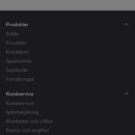
sedan tidigare. Här går vi
igenom för- och nackdelar
med privatlån och utökat
bolån till renovering.
Produkter
Bolån
Privatlån
Kreditkort
Sparkonton
Samla lån
Försäkringar
Kundservice
Kundservice
Självbetjäning
Blanketter och villkor
Räntor och avgifter