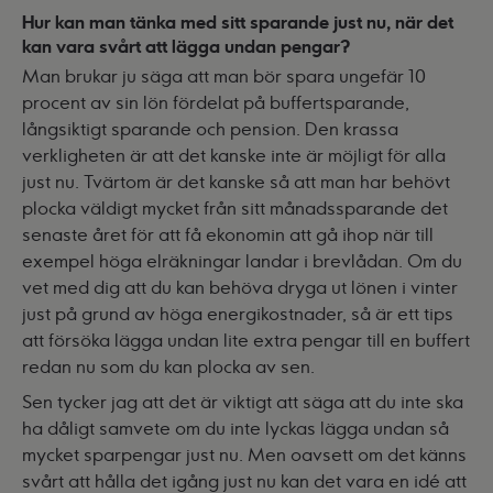
Hur kan man tänka med sitt sparande just nu, när det
kan vara svårt att lägga undan pengar?
Man brukar ju säga att man bör spara ungefär 10
procent av sin lön fördelat på buffertsparande,
långsiktigt sparande och pension. Den krassa
verkligheten är att det kanske inte är möjligt för alla
just nu. Tvärtom är det kanske så att man har behövt
plocka väldigt mycket från sitt månadssparande det
senaste året för att få ekonomin att gå ihop när till
exempel höga elräkningar landar i brevlådan. Om du
vet med dig att du kan behöva dryga ut lönen i vinter
just på grund av höga energikostnader, så är ett tips
att försöka lägga undan lite extra pengar till en buffert
redan nu som du kan plocka av sen.
Sen tycker jag att det är viktigt att säga att du inte ska
ha dåligt samvete om du inte lyckas lägga undan så
mycket sparpengar just nu. Men oavsett om det känns
svårt att hålla det igång just nu kan det vara en idé att