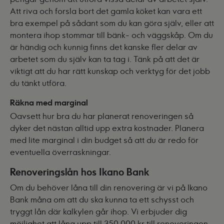
Att riva och forsla bort det gamla köket kan vara ett
bra exempel på sådant som du kan göra själv, eller att
montera ihop stommar till bänk- och väggskåp. Om du
är händig och kunnig finns det kanske fler delar av
arbetet som du själv kan ta tag i. Tänk på att det är
viktigt att du har rätt kunskap och verktyg för det jobb
du tänkt utföra.
Räkna med marginal
Oavsett hur bra du har planerat renoveringen så
dyker det nästan alltid upp extra kostnader. Planera
med lite marginal i din budget så att du är redo för
eventuella överraskningar.
Renoveringslån hos Ikano Bank
Om du behöver låna till din renovering är vi på Ikano
Bank måna om att du ska kunna ta ett schysst och
tryggt lån där kalkylen går ihop. Vi erbjuder dig
möjlighet att låna upp till 350 000 kr till renoveringen