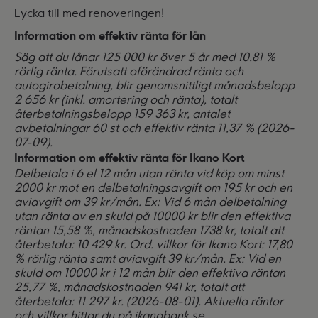
Lycka till med renoveringen!
Information om effektiv ränta för lån
Säg att du lånar 125 000 kr över 5 år med 10.81 %
rörlig ränta. Förutsatt oförändrad ränta och
autogirobetalning, blir genomsnittligt månadsbelopp
2 656 kr (inkl. amortering och ränta), totalt
återbetalningsbelopp 159 363 kr, antalet
avbetalningar 60 st och effektiv ränta 11,37 % (2026-
07-09).
Information om effektiv ränta för Ikano Kort
Delbetala i 6 el 12 mån utan ränta vid köp om minst
2000 kr mot en delbetalningsavgift om 195 kr och en
aviavgift om 39 kr/mån. Ex: Vid 6 mån delbetalning
utan ränta av en skuld på 10000 kr blir den effektiva
räntan 15,58 %, månadskostnaden 1738 kr, totalt att
återbetala: 10 429 kr. Ord. villkor för Ikano Kort: 17,80
% rörlig ränta samt aviavgift 39 kr/mån. Ex: Vid en
skuld om 10000 kr i 12 mån blir den effektiva räntan
25,77 %, månadskostnaden 941 kr, totalt att
återbetala: 11 297 kr. (2026-08-01). Aktuella räntor
och villkor hittar du på ikanobank.se