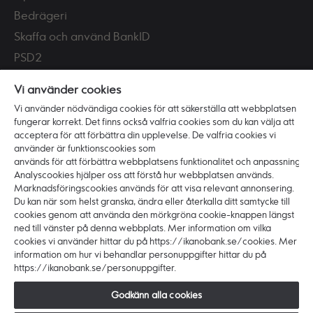
Bedrägeri
Skaffa och använd BankID
PSD2
Tillgänglighet
Vi använder cookies
Vi använder nödvändiga cookies för att säkerställa att webbplatsen
Vi är Ikano Bank
fungerar korrekt. Det finns också valfria cookies som du kan välja att
Om banken
acceptera för att förbättra din upplevelse. De valfria cookies vi
använder är funktionscookies som
Karriär
används för att förbättra webbplatsens funktionalitet och anpassning.
Hållbarhet och ansvar
Analyscookies hjälper oss att förstå hur webbplatsen används.
Marknadsföringscookies används för att visa relevant annonsering.
Press
Du kan när som helst granska, ändra eller återkalla ditt samtycke till
cookies genom att använda den mörkgröna cookie-knappen längst
ned till vänster på denna webbplats. Mer information om vilka
cookies vi använder hittar du på https://ikanobank.se/cookies. Mer
information om hur vi behandlar personuppgifter hittar du på
https://ikanobank.se/personuppgifter.
Copyright © 2026 Ikano Bank. Alla rättigheter
förbehålls.
Godkänn alla cookies
Ikano Bank AB (publ) - Organisationsnr: 516406-0922.