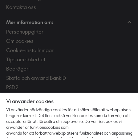
Kontakta oss
Mer information om:
Personuppgifter
Om cookies
Cookie-inställningar
Tips om säkerhet
Bedrägeri
Skaffa och använd BankID
PSD2
Tillgänglighet
Vi använder cookies
Vi använder nödvändiga cookies för att säkerställa att webbplatsen
Vi är Ikano Bank
fungerar korrekt. Det finns också valfria cookies som du kan välja att
Om banken
acceptera för att förbättra din upplevelse. De valfria cookies vi
använder är funktionscookies som
Karriär
används för att förbättra webbplatsens funktionalitet och anpassning.