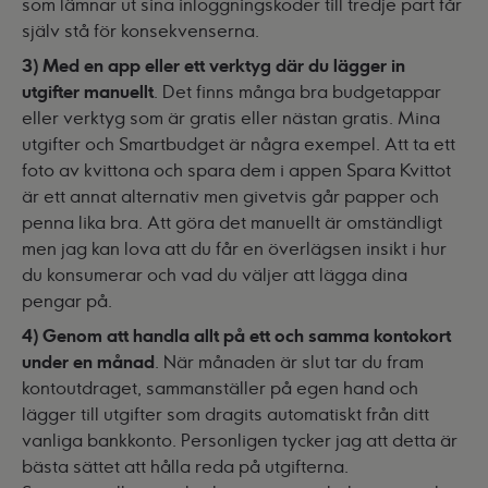
som lämnar ut sina inloggningskoder till tredje part får
själv stå för konsekvenserna.
3) Med en app eller ett verktyg där du lägger in
utgifter manuellt
. Det finns många bra budgetappar
eller verktyg som är gratis eller nästan gratis.
Mina
utgifter
och
Smartbudget
är några exempel. Att ta ett
foto av kvittona och spara dem i appen
Spara Kvittot
är ett annat alternativ men givetvis går papper och
penna lika bra. Att göra det manuellt är omständligt
men jag kan lova att du får en överlägsen insikt i hur
du konsumerar och vad du väljer att lägga dina
pengar på.
4) Genom att handla allt på ett och samma kontokort
under en månad
. När månaden är slut tar du fram
kontoutdraget, sammanställer på egen hand och
lägger till utgifter som dragits automatiskt från ditt
vanliga bankkonto. Personligen tycker jag att detta är
bästa sättet att hålla reda på utgifterna.