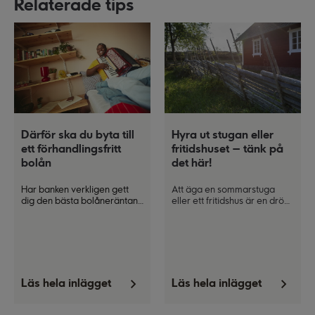
Relaterade tips
Därför ska du byta till
Hyra ut stugan eller
ett förhandlingsfritt
fritidshuset – tänk på
bolån
det här!
Har banken verkligen gett
Att äga en sommarstuga
dig den bästa bolåneräntan
eller ett fritidshus är en dröm
de kan erbjuda dig
?
Det kan
för många, och det kan också
vara svårt att veta om du har
vara en källa till extrainkomst
förhandlat dig till en bra deal
under perioder när du inte
utan att ha insyn i
själv använder den. Här ger
prissättningen. Numera finns
vi dig tips och råd för att
förhandlingsfria bolån som
komma i gång med
garanterar att alla med
uthyrningen.
Läs hela inlägget
Läs hela inlägget
samma förutsättningar får
samma ränta.