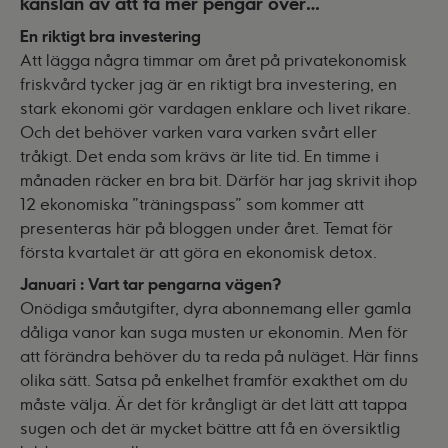
känslan av att få mer pengar över…
En riktigt bra investering
Att lägga några timmar om året på privatekonomisk
friskvård tycker jag är en riktigt bra investering, en
stark ekonomi gör vardagen enklare och livet rikare.
Och det behöver varken vara varken svårt eller
tråkigt. Det enda som krävs är lite tid. En timme i
månaden räcker en bra bit. Därför har jag skrivit ihop
12 ekonomiska ”träningspass” som kommer att
presenteras här på bloggen under året. Temat för
första kvartalet är att göra en ekonomisk detox.
Januari : Vart tar pengarna vägen?
Onödiga småutgifter, dyra abonnemang eller gamla
dåliga vanor kan suga musten ur ekonomin. Men för
att förändra behöver du ta reda på nuläget. Här finns
olika sätt. Satsa på enkelhet framför exakthet om du
måste välja. Är det för krångligt är det lätt att tappa
sugen och det är mycket bättre att få en översiktlig