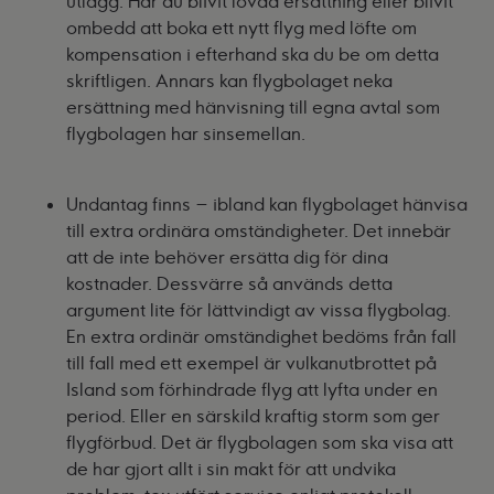
utlägg. Har du blivit lovad ersättning eller blivit
ombedd att boka ett nytt flyg med löfte om
kompensation i efterhand ska du be om detta
skriftligen. Annars kan flygbolaget neka
ersättning med hänvisning till egna avtal som
flygbolagen har sinsemellan.
Undantag finns – ibland kan flygbolaget hänvisa
till extra ordinära omständigheter. Det innebär
att de inte behöver ersätta dig för dina
kostnader. Dessvärre så används detta
argument lite för lättvindigt av vissa flygbolag.
En extra ordinär omständighet bedöms från fall
till fall med ett exempel är vulkanutbrottet på
Island som förhindrade flyg att lyfta under en
period. Eller en särskild kraftig storm som ger
flygförbud. Det är flygbolagen som ska visa att
de har gjort allt i sin makt för att undvika