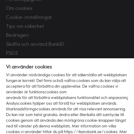
Om cookies
Cookie-inställningar
Tips om säkerhet
Bedrägeri
Skaffa och använd BankID
PSD2
Tillgänglighet
Vi använder cookies
Vi använder nödvändiga cookies för att säkerställa att webbplatsen
Vi är Ikano Bank
fungerar korrekt. Det finns också valfria cookies som du kan välja att
Om banken
acceptera för att förbättra din upplevelse. De valfria cookies vi
använder är funktionscookies som
Karriär
används för att förbättra webbplatsens funktionalitet och anpassning.
Hållbarhet och ansvar
Analyscookies hjälper oss att förstå hur webbplatsen används.
Marknadsföringscookies används för att visa relevant annonsering.
Press
Du kan när som helst granska, ändra eller återkalla ditt samtycke till
cookies genom att använda den mörkgröna cookie-knappen längst
ned till vänster på denna webbplats. Mer information om vilka
cookies vi använder hittar du på https://ikanobank.se/cookies. Mer