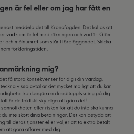
en är fel eller om jag har fått en
genast meddela det till Kronofogden. Det kallas att
iver vad som är fel med räkningen och varför. Glöm
mer och målnumret som står i föreläggandet. Skicka
inom förklaringstiden.
sanmärkning mig?
t få stora konsekvenser för dig i din vardag.
teckna vissa avtal är det mycket möjligt att du kan
yndigheter kan begära en kreditupplysning på dig
all är de faktiskt skyldiga att göra det!
nnolikheten eller risken för att du inte ska kunna
 du inte skött dina betalningar. Det kan betyda att
ng till deras tjänster eller väljer att ta extra betalt
om att göra affärer med dig.