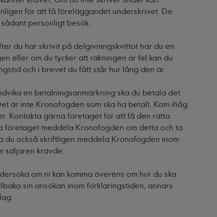
igen för att få föreläggandet underskrivet. De
t sådant personligt besök.
Efter du har skrivit på delgivningskvittot har du en
gen eller om du tycker att räkningen är fel kan du
ngstid och i brevet du fått står hur lång den är.
 undvika en betalningsanmärkning ska du betala det
Det är inte Kronofogden som ska ha betalt. Kom ihåg
r. Kontakta gärna företaget för att få den rätta
a företaget meddela Kronofogden om detta och ta
ska du också skriftligen meddela Kronofogden inom
m säljaren krävde.
dersöka om ni kan komma överens om hur du ska
illbaka sin ansökan inom förklaringstiden, annars
lag.