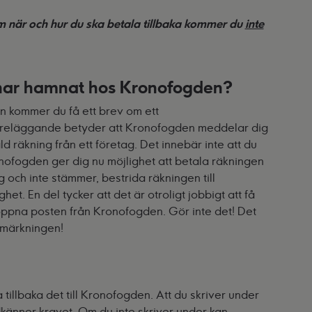
 när och hur du ska betala tillbaka kommer du
inte
har hamnat hos Kronofogden?
en kommer du få ett brev om ett
föreläggande betyder att Kronofogden meddelar dig
d räkning från ett företag. Det innebär inte att du
nofogden ger dig nu möjlighet att betala räkningen
g och inte stämmer, bestrida räkningen till
. En del tycker att det är otroligt jobbigt att få
 öppna posten från Kronofogden. Gör inte det! Det
nmärkningen!
 tillbaka det till Kronofogden. Att du skriver under
dkänner kravet. Om du inte skriver under kan