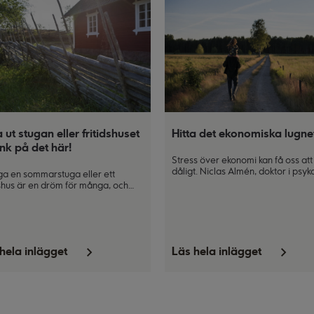
 ut stugan eller fritidshuset
Hitta det ekonomiska lugne
nk på det här!
Stress över ekonomi kan få oss at
dåligt. Niclas Almén, doktor i psyk
ga en sommarstuga eller ett
och legitimerad psykolog och
dshus är en dröm för många, och
psykoterapeut, tipsar om hur du k
an också vara en källa till
hantera den ekonomiska stressen.
inkomst under perioder när du inte
 använder den. Här ger vi dig tips
åd för att komma i gång med
ningen.
hela inlägget
Läs hela inlägget