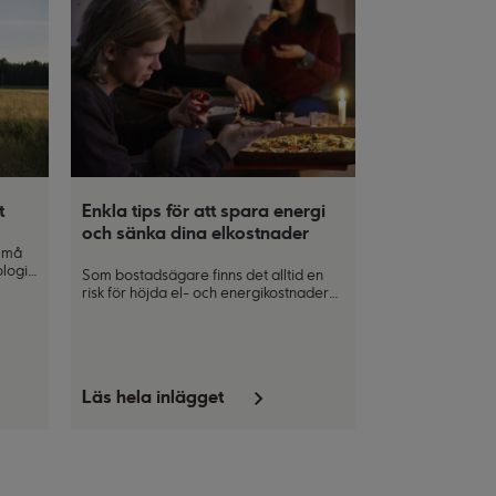
Enkla tips för att spara energi
t
och sänka dina elkostnader
t må
ologi
Som bostadsägare finns det alltid en
risk för höjda el- och energikostnader
an
under vissa delar av året. Men det finns
ganska enkla saker som du kan göra i
vardagen, både för att sänka din
energiförbrukning och för att klara av
vinterns elräkningar. Win-win för både
Läs hela inlägget
din plånbok och miljön!