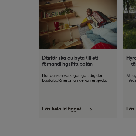
Därför ska du byta till ett
Hyra
förhandlingsfritt bolån
– tä
Har banken verkligen gett dig den
Att ä
bästa bolåneräntan de kan erbjuda
friti
dig
?
Det kan vara svårt att veta om du
det k
har förhandlat dig till en bra deal utan
extra
att ha insyn i prissättningen. Numera
själv
finns förhandlingsfria bolån som
och r
garanterar att alla med samma
uthyr
Läs hela inlägget
Läs 
förutsättningar får samma ränta.