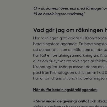
Om du kommit överrens med företaget om
få en betalningsanmärkning!
Vad gör jag om räkningen 
Har räkningen gått vidare till Kronofogd
betalningsföreläggande. Ett betalnings
att de har fått in en anmälan om en obetal
har fått en betalningsanmärkning än. Kro
eller om du tycker att räkningen är felakti
Kronofogden. Många missar denna möjlighet
post från Kronofogden och struntar i att
här är din chans att undvika betalningsa
När du får betalningsföreläggandet:
•
Skriv under delgivningskvittot
och skicka
delgivningskvittot betyder inte att du go