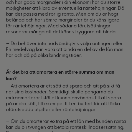
och har goda marginaler i din ekonomi har du större
möjligheter att klara av eventuella räntehöjningar. Då
kan det passa med rörlig ränta. Men om du är högt
belånad och har sämre marginaler är du känsligare
för räntehöjningar. Med sådana förutsättningar
resonerar många att det känns tryggare att binda.
– Du behöver inte nödvändigtvis välja antingen eller.
En medelväg kan vara att binda en del av de lån man
har och då på olika bindningstider.
Är det bra att amortera en större summa om man
kan?
– Att amortera är ett sätt att spara och att på sikt få
ner sina kostnader. Samtidigt skulle pengarna du
extraamorterar istället kunna användas till att spara
på andra sätt, till exempel till en buffert för att täcka
oförutsedda utgifter eller räntehöjningar.
– Om du amorterar extra på ett lån med bunden ränta
kan du bli tvungen att betala ränteskillnadsersättning.