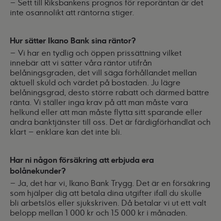
– Sett till Riksbankens prognos för reporäntan är det
inte osannolikt att räntorna stiger.
Hur sätter Ikano Bank sina räntor?
– Vi har en tydlig och öppen prissättning vilket
innebär att vi sätter våra räntor utifrån
belåningsgraden, det vill säga förhållandet mellan
aktuell skuld och värdet på bostaden. Ju lägre
belåningsgrad, desto större rabatt och därmed bättre
ränta. Vi ställer inga krav på att man måste vara
helkund eller att man måste flytta sitt sparande eller
andra banktjänster till oss. Det är färdigförhandlat och
klart – enklare kan det inte bli.
Har ni någon försäkring att erbjuda era
bolånekunder?
– Ja, det har vi, Ikano Bank Trygg. Det är en försäkring
som hjälper dig att betala dina utgifter ifall du skulle
bli arbetslös eller sjukskriven. Då betalar vi ut ett valt
belopp mellan 1 000 kr och 15 000 kr i månaden.