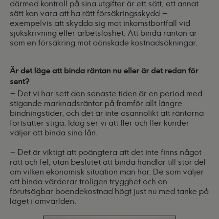
därmed kontroll på sina utgifter är ett sätt, ett annat
sätt kan vara att ha rätt försäkringsskydd –
exempelvis att skydda sig mot inkomstbortfall vid
sjukskrivning eller arbetslöshet. Att binda räntan är
som en försäkring mot oönskade kostnadsökningar.
Är det läge att binda räntan nu eller är det redan för
sent?
– Det vi har sett den senaste tiden är en period med
stigande marknadsräntor på framför allt längre
bindningstider, och det är inte osannolikt att räntorna
fortsätter stiga. Idag ser vi att fler och fler kunder
väljer att binda sina lån.
– Det är viktigt att poängtera att det inte finns något
rätt och fel, utan beslutet att binda handlar till stor del
om vilken ekonomisk situation man har. De som väljer
att binda värderar troligen trygghet och en
förutsägbar boendekostnad högt just nu med tanke på
läget i omvärlden.