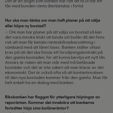
Det är en avgift som banken har rätt att ta ut när ett
lån med bunden ränta återbetalas i förtid.
Hur ska man tänka om man haft planer på att sälja
eller köpa ny bostad?
– Om man har planer på att sälja sin bostad så kan
det vara mindre klokt att binda sitt bolån då det finns
risk att man får betala ränteskillnadsersättning i
samband med att lånet löses. Banken ställer oftast
krav på att det ska finnas ett försäljningskontrakt på
den gamla bostaden, för att kunna bevilja ett nytt lån.
Annars är risken att man står med två belånade
bostäder och det är inte säkert att man klarar av det
ekonomiskt. Det är också ofta så att kontantinsatsen
till den nya bostaden kommer från den gamla. Man får
helt enkelt ha en dialog med banken.
Riksbanken har flaggat för ytterligare höjningar av
reporäntan. Kommer det innebära att bankerna
fortsätter höja sina bolåneräntor?