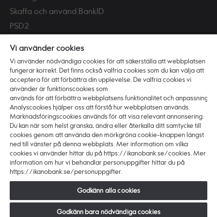
Skaffa och använd BankID
PSD2
Tillgänglighet
Vi använder cookies
Vi använder nödvändiga cookies för att säkerställa att webbplatsen
Vi är Ikano Bank
fungerar korrekt. Det finns också valfria cookies som du kan välja att
Om banken
acceptera för att förbättra din upplevelse. De valfria cookies vi
använder är funktionscookies som
Karriär
används för att förbättra webbplatsens funktionalitet och anpassning.
Hållbarhet och ansvar
Analyscookies hjälper oss att förstå hur webbplatsen används.
Marknadsföringscookies används för att visa relevant annonsering.
Press
Du kan när som helst granska, ändra eller återkalla ditt samtycke till
cookies genom att använda den mörkgröna cookie-knappen längst
ned till vänster på denna webbplats. Mer information om vilka
cookies vi använder hittar du på https://ikanobank.se/cookies. Mer
information om hur vi behandlar personuppgifter hittar du på
https://ikanobank.se/personuppgifter.
Copyright © 2026 Ikano Bank. Alla rättigheter
förbehålls.
Godkänn alla cookies
Ikano Bank AB (publ) - Organisationsnr: 516406-0922.
Styrelsens säte: Älmhult. Huvudkontor: Hyllie
Godkänn bara nödvändiga cookies