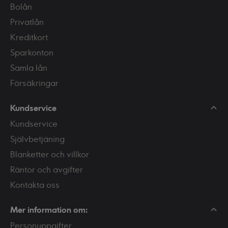
faktiskt flera sätt att
Bolån
finansiera kontantinsatsen. I
den här artikeln ger vi dig
Privatlån
tipsen du behöver för att
kunna skaffa ditt första, egna
Kreditkort
boende.
Sparkonton
Samla lån
Försäkringar
Kundservice
Kundservice
Självbetjäning
Blanketter och villkor
Räntor och avgifter
Kontakta oss
Mer information om:
Personuppgifter