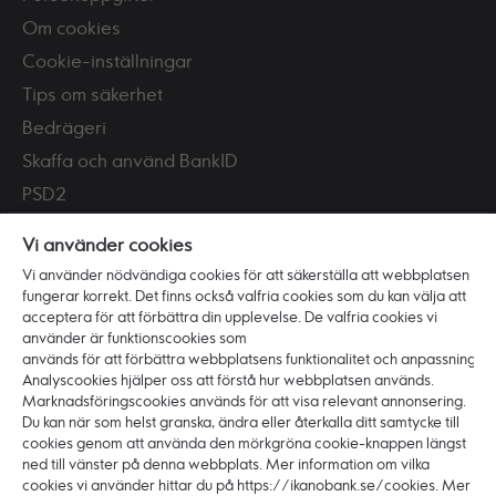
Om cookies
Cookie-inställningar
Tips om säkerhet
Bedrägeri
Skaffa och använd BankID
PSD2
Tillgänglighet
Vi använder cookies
Vi använder nödvändiga cookies för att säkerställa att webbplatsen
Vi är Ikano Bank
fungerar korrekt. Det finns också valfria cookies som du kan välja att
Om banken
acceptera för att förbättra din upplevelse. De valfria cookies vi
använder är funktionscookies som
Karriär
används för att förbättra webbplatsens funktionalitet och anpassning.
Hållbarhet och ansvar
Analyscookies hjälper oss att förstå hur webbplatsen används.
Marknadsföringscookies används för att visa relevant annonsering.
Press
Du kan när som helst granska, ändra eller återkalla ditt samtycke till
cookies genom att använda den mörkgröna cookie-knappen längst
ned till vänster på denna webbplats. Mer information om vilka
cookies vi använder hittar du på https://ikanobank.se/cookies. Mer