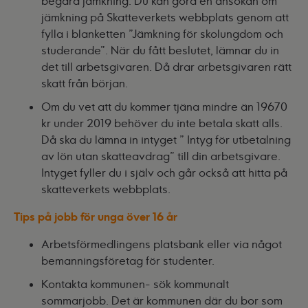
begära jämkning. Du kan göra en ansökan om
jämkning på Skatteverkets webbplats genom att
fylla i blanketten ”
Jämkning för skolungdom och
studerande
”. När du fått beslutet, lämnar du in
det till arbetsgivaren.
Då drar arbetsgivaren rätt
skatt från början.
Om du vet att du kommer tjäna mindre än 19
670
kr under 2019 behöver du inte betala skatt alls.
Då ska du lämna in intyget ”
Intyg för utbetalning
av lön utan skatteavdrag
” till din arbetsgivare.
Intyget fyller du i själv och går också att hitta på
skatteverkets webbplats.
Tips på jobb för unga över 16 år
Arbetsförmedlingens
platsbank
eller via något
bemanningsföretag för studenter.
Kontakta kommunen- sök kommunalt
sommarjobb. Det är kommunen där du bor som