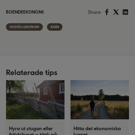
Share
BOENDEEKONOMI
HUSHÅLLSEKONOMI
BARN
Relaterade tips
Hyra ut stugan eller
Hitta det ekonomiska
fritidshuset – tänk på
lugnet