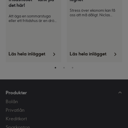
det här!
Stress över ekonomi kan få
oss att må dåligt. Niclas
Att äga en sommarstuga
Almén, doktor i psykologi och
eller ett fritidshus är en dröm
legitimerad psykolog och
för många, och det kan också
psykoterapeut, tipsar om hur
vara en källa till extrainkomst
du kan hantera den
under perioder när du inte
ekonomiska stressen.
själv använder den. Här ger
vi dig tips och råd för att
komma i gång med
uthyrningen.
Läs hela inlägget
Läs hela inlägget
Produkter
Bolån
Privatlån
Kreditkort
Sparkonton