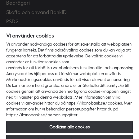
Bedrägeri
Skaffa och använd BankID
PSD2
Tillgänglighet
Vi använder cookies
Vi använder nödvändiga cookies för att säkerställa att webbplatsen
Vi är Ikano Bank
fungerar korrekt. Det finns också valfria cookies som du kan välja att
Om banken
acceptera för att förbättra din upplevelse. De valfria cookies vi
använder är funktionscookies som
Karriär
används för att förbättra webbplatsens funktionalitet och anpassning.
Analyscookies hjälper oss att förstå hur webbplatsen används.
Hållbarhet och ansvar
Marknadsföringscookies används för att visa relevant annonsering.
Press
Du kan när som helst granska, ändra eller återkalla ditt samtycke till
cookies genom att använda den mörkgröna cookie-knappen längst
ned till vänster på denna webbplats. Mer information om vilka
cookies vi använder hittar du på https://ikanobank.se/cookies. Mer
information om hur vi behandlar personuppgifter hittar du på
https://ikanobank.se/personuppgifter.
Copyright © 2026 Ikano Bank. Alla rättigheter
förbehålls.
Godkänn alla cookies
Ikano Bank AB (publ) - Organisationsnr: 516406-0922.
Styrelsens säte: Älmhult. Huvudkontor: Hyllie