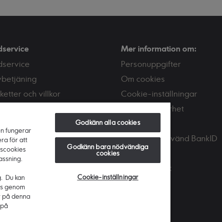
dservice
Mer information om:
dservice
Personuppgifter
vbetjäning
Om cookies
ketter och villkor
Cookie-inställningar
or och avgifter
Tips om säkerhet
akta oss
Bedrägeri
Godkänn alla cookies
en fungerar
Skaffa och använd BankID
ra för att
Godkänn bara nödvändiga
nscookies
PSD2
cookies
assning.
Tillgänglighet
Cookie-inställningar
g. Du kan
ies genom
r på denna
 på