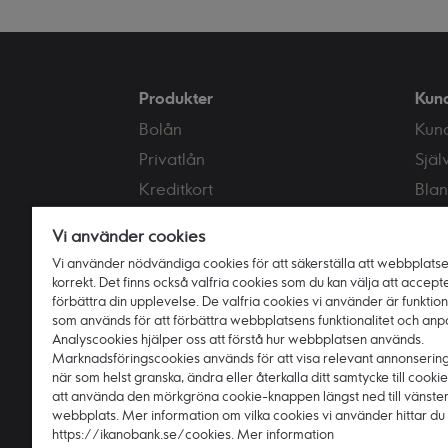
Produkter
Kun
Bolån
Kun
Privatlån
Själ
Kreditkort
Blan
Sparkonton
Ränt
Vi använder cookies
Samla lån
Kont
Vi använder nödvändiga cookies för att säkerställa att webbplats
Försäkringar
korrekt. Det finns också valfria cookies som du kan välja att accepte
förbättra din upplevelse. De valfria cookies vi använder är funktio
som används för att förbättra webbplatsens funktionalitet och anp
Analyscookies hjälper oss att förstå hur webbplatsen används.
Marknadsföringscookies används för att visa relevant annonserin
när som helst granska, ändra eller återkalla ditt samtycke till cook
att använda den mörkgröna cookie-knappen längst ned till vänste
webbplats. Mer information om vilka cookies vi använder hittar du
https://ikanobank.se/cookies. Mer information