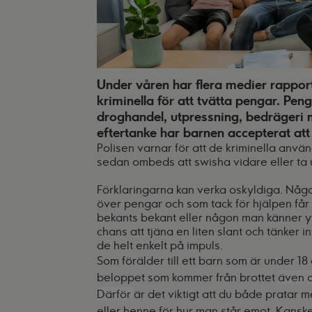
Under våren har flera medier rapport
kriminella för att tvätta pengar. P
droghandel, utpressning, bedrägeri m
eftertanke har barnen accepterat at
Polisen varnar för att de kriminella anvä
sedan ombeds att swisha vidare eller ta
Förklaringarna kan verka oskyldiga. Nå
över pengar och som tack för hjälpen får 
bekants bekant eller någon man känner y
chans att tjäna en liten slant och tänker in
de helt enkelt på impuls.
Som förälder till ett barn som är under 18
beloppet som kommer från brottet
även o
Därför
är det viktigt att du både pratar
eller henne för hur man står emot. Kanske