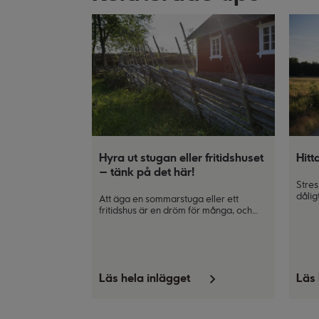
Hyra ut stugan eller fritidshuset
Hitt
– tänk på det här!
Stres
dålig
Att äga en sommarstuga eller ett
och l
fritidshus är en dröm för många, och
psyko
det kan också vara en källa till
hante
extrainkomst under perioder när du inte
själv använder den. Här ger vi dig tips
och råd för att komma i gång med
uthyrningen.
Läs hela inlägget
Läs 