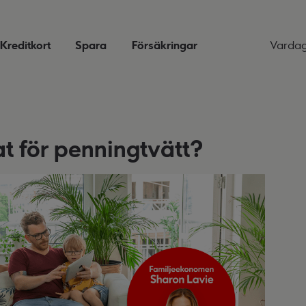
Kreditkort
Spara
Försäkringar
Varda
jat för penningtvätt?