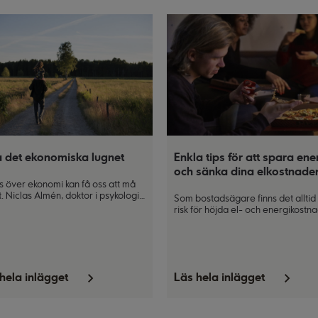
Enkla tips för att spara ene
a det ekonomiska lugnet
och sänka dina elkostnade
s över ekonomi kan få oss att må
t. Niclas Almén, doktor i psykologi
Som bostadsägare finns det alltid
egitimerad psykolog och
risk för höjda el- och energikostn
terapeut, tipsar om hur du kan
under vissa delar av året. Men det
ra den ekonomiska stressen.
ganska enkla saker som du kan gör
vardagen, både för att sänka din
energiförbrukning och för att klar
vinterns elräkningar. Win-win för
hela inlägget
Läs hela inlägget
din plånbok och miljön!