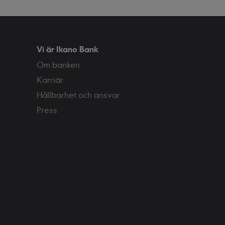
på så blir ekonomin helt plötsligt en
viktig hygienfaktor. Att bygga upp ett
eget frihetskapital – ett kapital som
möjliggör en förändring, kan vara
nyckeln till ett tryggare och lyckligare
liv.
Vi är Ikano Bank
Om banken
Karriär
Hållbarhet och ansvar
Press