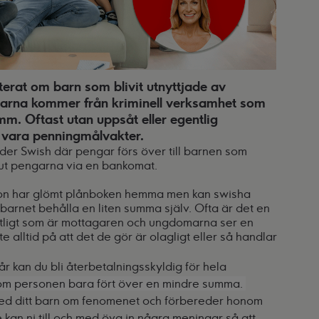
erat om barn som blivit utnyttjade av
engarna kommer från kriminell verksamhet som
m. Oftast utan uppsåt eller egentlig
t vara penningmålvakter.
nder Swish där pengar förs över till barnen som
 ut pengarna via en bankomat.
gon har glömt plånboken hemma men kan swisha
barnet behålla en liten summa själv. Ofta är det en
tligt som är mottagaren och ungdomarna ser en
te alltid på att det de gör är olagligt eller så handlar
 år kan du bli återbetalningsskyldig för hela
m personen bara fört över en mindre summa.
 med ditt barn om fenomenet och förbereder honom
 kan ni till och med öva in några meningar så att