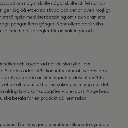
kyddad om något skulle något skulle bli fel när du
 ger dig då ett extra skydd och det är även möjligt
r att få hjälp med återbetalning om t ex varan inte
ragit pengar flera gånger. Kontrollera dock vilka
 banker kan ha olika regler för anmälningar och
 är säker och krypterad när du ska fylla i din
webbläsarens adressfält kännetecknar att webbsidan
idan. Krypterade anslutningar har dessutom "https"
ätt vet du alltid om du har en säker anslutning när det
cka aldrig kontokortsuppgifter via e-post. Ange bara
 du ska betala för en produkt på hemsidan.
bbplatsen. De syns genom emblem-liknande symboler