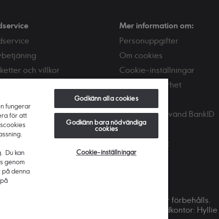
dservice
Mer information om:
dservice
Personuppgifter
vbetjäning
Om cookies
ketter och villkor
Cookie-inställningar
or och avgifter
Tips om säkerhet
Godkänn alla cookies
akta oss
Bedrägeri
en fungerar
Skaffa och använd BankID
ra för att
Godkänn bara nödvändiga
nscookies
PSD2
cookies
assning.
Tillgänglighet
Cookie-inställningar
g. Du kan
ies genom
r på denna
 på
Copyright © 2026 Ikano Bank. Alla rättigheter förbehålls.
 516406-0922. Styrelsens säte: Älmhult. Huvudkontor: Hylli