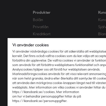
Produkter
Kun
Bolån
Kun
Privatlån
Själ
Kreditkort
Blan
Sparkonton
Ränt
Vi använder cookies
Samla lån
Kont
Vi använder nödvändiga cookies för att säkerställa att webbplats
Försäkringar
korrekt. Det finns också valfria cookies som du kan välja att accepte
förbättra din upplevelse. De valfria cookies vi använder är funktio
som används för att förbättra webbplatsens funktionalitet och anp
Analyscookies hjälper oss att förstå hur webbplatsen används.
Marknadsföringscookies används för att visa relevant annonserin
när som helst granska, ändra eller återkalla ditt samtycke till cook
att använda den mörkgröna cookie-knappen längst ned till vänste
webbplats. Mer information om vilka cookies vi använder hittar du
https://ikanobank.se/cookies. Mer information
om hur vi behandlar personuppgifter hittar du på
https://ikanobank.se/personuppgifter.
Ikano Bank AB (publ) - Organisationsnr: