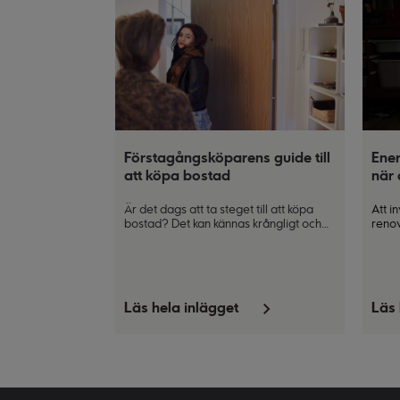
Förstagångsköparens guide till
Ener
att köpa bostad
när 
Är det dags att ta steget till att köpa
Att i
bostad? Det kan kännas krångligt och
renov
läskigt att som förstagångsköpare ge
det k
sig in på bostadsmarknaden. Blir det
energ
lägenhet eller hus – vad ska du tänka
känsl
på när du väljer? Och hur vet du vad du
möjli
har råd med? Vi på Ikano Bank finns här
vilka
Läs hela inlägget
Läs 
för att guida dig genom hela resan när
just 
du och din familj ska hitta er trygga
på hu
plats – ert hem.
vad d
finan