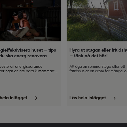
gieffektivisera huset – tips
Hyra ut stugan eller fritidsh
du ska energirenovera
– tänk på det här!
nvestera i energisparande
Att äga en sommarstuga eller ett
eringar är inte bara klimatsmart –
fritidshus är en dröm för många, o
an också sänka dina
det kan också vara en källa till
ikostnader och göra dig mindre
extrainkomst under perioder när d
ig för höjda elpriser. Men vilka
själv använder den. Här ger vi dig 
gheter finns och hur ska du veta
och råd för att komma i gång med
 åtgärder som gör mest skillnad för
uthyrningen.
hela inlägget
Läs hela inlägget
dig? Vi har samlat våra bästa tips
r du kan energieffektivisera huset,
u ska tänka på och vilka
sieringsmöjligheter som finns.