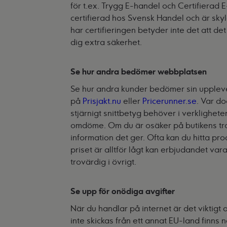
för t.ex.
Trygg E-handel
och
Certifierad 
certifierad hos Svensk Handel och är skyld
har certifieringen betyder inte det att de
dig extra säkerhet.
Se hur andra bedömer webbplatsen
Se hur andra kunder bedömer sin uppleve
på
Prisjakt.nu
eller
Pricerunner.se
. Var d
stjärnigt snittbetyg behöver i verklighete
omdöme. Om du är osäker på butikens tro
information det ger. Ofta kan du hitta pro
priset är alltför lågt kan erbjudandet vara
trovärdig i övrigt.
Se upp för onödiga avgifter
När du handlar på internet är det viktigt 
inte skickas från ett annat EU-land finns