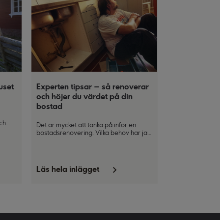
uset
Experten tipsar – så renoverar
och höjer du värdet på din
bostad
ch
Det är mycket att tänka på inför en
bostadsrenovering. Vilka behov har jag
u inte
eller familjen? Vad har vi för budget?
tips
Och inte minst, hur höjer vi värdet och
undviker fällorna? Mattias Lantto,
mäklare och grundare av digitala
Läs hela inlägget
plattformen Bostadssäljarna, delar här
med sig av sina bästa tips.