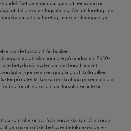
E-handel
. Det betyder nämligen att hemsidan är
iga att följa svensk lagstiftning. Om ett företag inte
t handlar om ett blufföretag, men certifieringen ger
lse när de handlat från butiken
ock noga med att kika närmare på omdömen. Ett 10-
n inte betyda så mycket om det bara finns ett
värdighet, gör även en googling och kolla vilken
dukter på nätet till konkurrenskraftiga priser men om
 för bra för att vara sant om försäljaren inte är
att du kontrollerar varifrån varan skickas. Om
varan
 nämligen risken att du behöver betala exempelvis