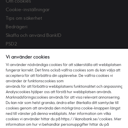
Om cookies
Cookie-inställningar
Tips om säkerhet
Bedrägeri
Skaffa och använd BankID
PSD2
Tillgänglighet
Vi använder cookies
Vi använder nödvändiga cookies för att säkerställa att webbplatsen
Vi är Ikano Bank
fungerar korrekt. Det finns också valfria cookies som du kan välja att
Om banken
acceptera för att förbättra din upplevelse. De valfria cookies vi
använder är funktionscookies som
Karriär
används för att förbättra webbplatsens funktionalitet och anpassning.
Hållbarhet och ansvar
Analyscookies hjälper oss att förstå hur webbplatsen används.
Marknadsföringscookies används för att visa relevant annonsering.
Press
Du kan när som helst granska, ändra eller återkalla ditt samtycke till
cookies genom att använda den mörkgröna cookie-knappen längst
ned till vänster på denna webbplats. Mer information om vilka
cookies vi använder hittar du på https://ikanobank.se/cookies. Mer
information om hur vi behandlar personuppgifter hittar du på