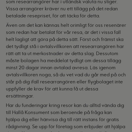
som researrangörer har i utländsk valuta nu stiger.
Vissa arrangörer kräver nu ett tillägg på det redan
betalade resepriset, för att täcka för detta.
Även om det kan kännas helt orimligt för oss resenärer
som redan har betalat för vår resa, är det i vissa fall
helt lagligt att göra på detta sätt. Först och främst ska
det tydligt stå i avtalsvillkoren att researrangören har
rätt att ta ut merkostnader av detta slag. Dessutom
måste bolagen ha meddelat tydligt om dessa tillägg
minst 20 dagar innan avtalad avresa. Läs igenom
avtalsvillkoren noga, så du vet vad du går med på och
står på dig ifall researrangören eller flygbolaget inte
uppfyller de krav för att kunna få ut dessa
ersättningar.
Har du funderingar kring resor kan du alltid vända dig
till Hallå Konsument som beroende på fråga kan
hjälpa dig eller hänvisa dig till rätt instans för gratis
rådgivning. Se upp för företag som erbjuder att hjälpa