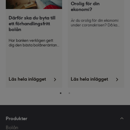
Orolig för din
ekonomi?
Därför ska du byta till
Är du orolig för din ekonomi
ett förhandlingsfritt
under coronakrisen? Då kan
bolån
det vara skönt att ha en
konkret handlingsplan som
du kan agera efter för att få
Har banken verkligen gett
kontroll över läget. Detta kan
dig den bästa bolåneräntan
du göra:
de kan erbjuda dig
?
Det kan
vara svårt att veta om du har
förhandlat dig till en bra deal
utan att ha insyn i
prissättningen. Numera finns
förhandlingsfria bolån som
garanterar att alla med
Läs hela inlägget
Läs hela inlägget
samma förutsättningar får
samma ränta.
Produkter
Bolån