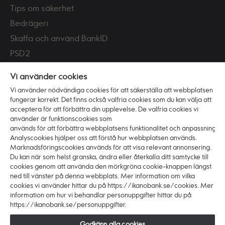
Tips om säkerhet
Bedrägeri
Skaffa och använd BankID
PSD2
Tillgänglighet
Vi använder cookies
Vi använder nödvändiga cookies för att säkerställa att webbplatsen
Vi är Ikano Bank
fungerar korrekt. Det finns också valfria cookies som du kan välja att
Om banken
acceptera för att förbättra din upplevelse. De valfria cookies vi
använder är funktionscookies som
Karriär
används för att förbättra webbplatsens funktionalitet och anpassning.
Hållbarhet och ansvar
Analyscookies hjälper oss att förstå hur webbplatsen används.
Marknadsföringscookies används för att visa relevant annonsering.
Press
Du kan när som helst granska, ändra eller återkalla ditt samtycke till
cookies genom att använda den mörkgröna cookie-knappen längst
ned till vänster på denna webbplats. Mer information om vilka
cookies vi använder hittar du på https://ikanobank.se/cookies. Mer
information om hur vi behandlar personuppgifter hittar du på
https://ikanobank.se/personuppgifter.
Copyright © 2026 Ikano Bank. Alla rättigheter
förbehålls.
Godkänn alla cookies