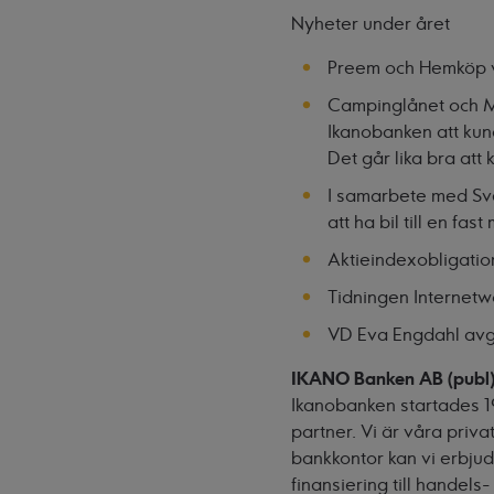
Nyheter under året
Preem och Hemköp va
Campinglånet och MC
Ikanobanken att kund
Det går lika bra att 
I samarbete med Sver
att ha bil till en fa
Aktieindexobligatio
Tidningen Internetwo
VD Eva Engdahl avgå
IKANO Banken AB (publ
Ikanobanken startades 1
partner. Vi är våra priv
bankkontor kan vi erbjud
finansiering till handel