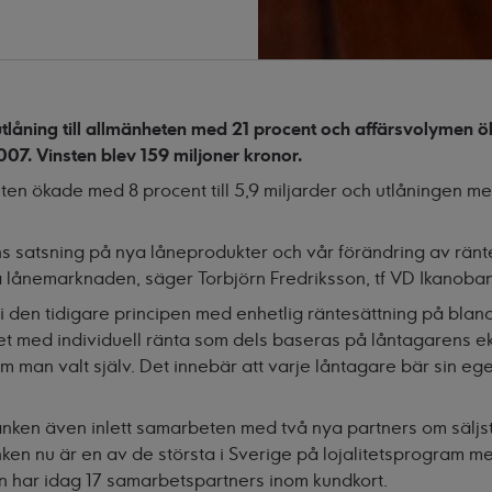
tlåning till allmänheten med 21 procent och affärsvolymen 
2007. Vinsten blev 159 miljoner kronor.
en ökade med 8 procent till 5,9 miljarder och utlåningen med 1
ns satsning på nya låneprodukter och vår förändring av ränt
ånemarknaden, säger Torbjörn Fredriksson, tf VD Ikanoba
 den tidigare principen med enhetlig räntesättning på blan
llet med individuell ränta som dels baseras på låntagarens 
m man valt själv. Det innebär att varje låntagare bär sin ege
anken även inlett samarbeten med två nya partners om säljst
ken nu är en av de största i Sverige på lojalitetsprogram m
n har idag 17 samarbetspartners inom kundkort.