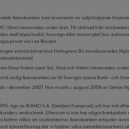
lde Ikanobanken som leverantör av säljstödjande finansier
-lånet lanserades under året. Till skillnad från storbanker
en skall köpa husbil, husvagn eller motorcykel hos auktoris
köpa privat via t ex Blocket.
iges största bilvaruhus Holmgrens Bil introducerades Nybil.s
st månadskostnad.
nen Kina/Indien samt Sol, Vind och Vatten lanserades under
rld utsåg Ikanobanken.se till Sveriges bästa Bank- och fina
r i december 2007. Hon ersätts i augusti 2008 av Stefan Ny
)
995, ägs av IKANO S.A. (familjen Kamprad) och har två aff
atkunders andra bank. Eftersom vi inte har några bankpalats
a bättre villkor än storbankerna. Ikanobanken erbjuder även
s- och tjänsteföretag där vi hjälper våra samarbetspartners a