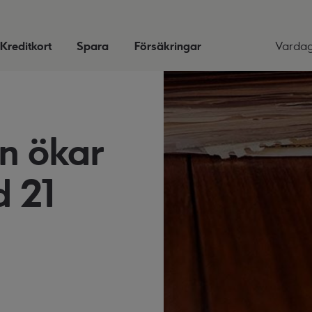
Kreditkort
Spara
Försäkringar
Varda
n ökar
d 21