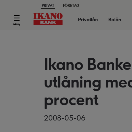
PRIVAT
FÖRETAG
Privatlån
Bolån
Meny
Ikano Banke
utlåning me
procent
2008-05-06