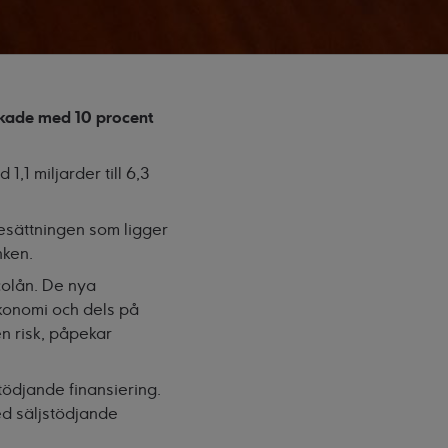
ökade med 10 procent
,1 miljarder till 6,3
esättningen som ligger
nken.
colån. De nya
ekonomi och dels på
n risk, påpekar
ödjande finansiering.
ed säljstödjande