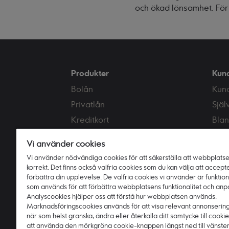
och ökad lönsamhet. För
Produkter
Kun
Bolån
Kun
Privatlån
Själ
Kreditkort
Blan
Sparkonton
Ränt
Vi använder cookies
Samla lån
Kont
Vi använder nödvändiga cookies för att säkerställa att webbplats
Försäkringar
korrekt. Det finns också valfria cookies som du kan välja att accepte
förbättra din upplevelse. De valfria cookies vi använder är funktio
som används för att förbättra webbplatsens funktionalitet och anp
Analyscookies hjälper oss att förstå hur webbplatsen används.
Marknadsföringscookies används för att visa relevant annonserin
när som helst granska, ändra eller återkalla ditt samtycke till cook
att använda den mörkgröna cookie-knappen längst ned till vänste