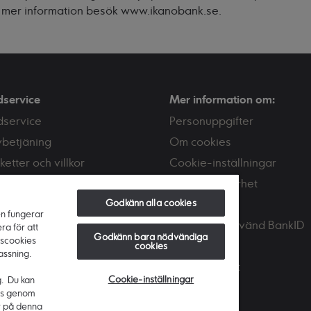
 mer information besök
www.ikanobank.se
.
dservice
Mer information om:
dservice
Personuppgifter
vbetjäning
Om cookies
ketter och villkor
Cookie-inställningar
or och avgifter
Tips om säkerhet
akta oss
Godkänn alla cookies
Bedrägeri
en fungerar
Skaffa och använd BankID
ra för att
Godkänn bara nödvändiga
nscookies
PSD2
cookies
assning.
Tillgänglighet
Cookie-inställningar
g. Du kan
ies genom
r på denna