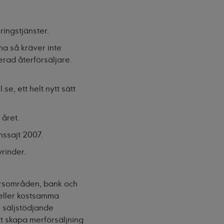
ingstjänster.
na så kräver inte
erad återförsäljare.
e, ett helt nytt sätt
 året.
nssajt 2007.
rinder.
ärsområden, bank och
 eller kostsamma
 säljstödjande
tt skapa merförsäljning