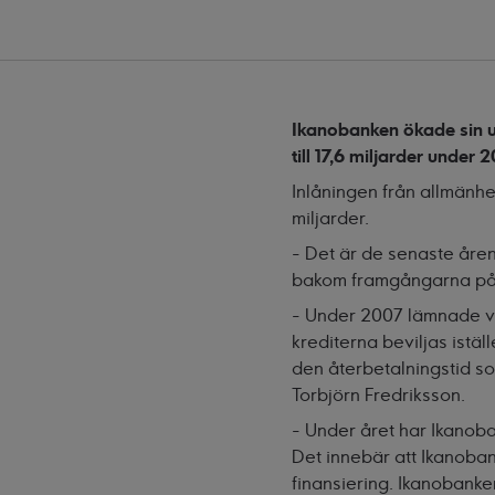
Ikanobanken ökade sin u
till 17,6 miljarder under 
Inlåningen från allmänhet
miljarder.
- Det är de senaste åre
bakom framgångarna på l
- Under 2007 lämnade vi
krediterna beviljas istä
den återbetalningstid so
Torbjörn Fredriksson.
- Under året har Ikanob
Det innebär att Ikanoban
finansiering. Ikanobanke