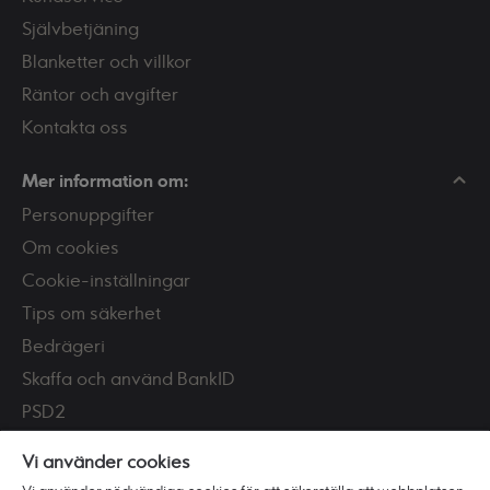
Självbetjäning
Blanketter och villkor
Räntor och avgifter
Kontakta oss
Mer information om:
Personuppgifter
Om cookies
Cookie-inställningar
Tips om säkerhet
Bedrägeri
Skaffa och använd BankID
PSD2
Tillgänglighet
Vi använder cookies