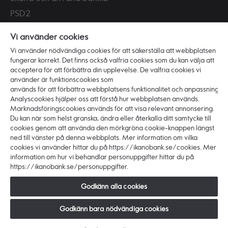
PSD2
Tillgänglighet
Vi använder cookies
Vi använder nödvändiga cookies för att säkerställa att webbplatsen
Vi är Ikano Bank
fungerar korrekt. Det finns också valfria cookies som du kan välja att
Om banken
acceptera för att förbättra din upplevelse. De valfria cookies vi
använder är funktionscookies som
Karriär
används för att förbättra webbplatsens funktionalitet och anpassning.
Hållbarhet och ansvar
Analyscookies hjälper oss att förstå hur webbplatsen används.
Marknadsföringscookies används för att visa relevant annonsering.
Press
Du kan när som helst granska, ändra eller återkalla ditt samtycke till
cookies genom att använda den mörkgröna cookie-knappen längst
ned till vänster på denna webbplats. Mer information om vilka
cookies vi använder hittar du på https://ikanobank.se/cookies. Mer
information om hur vi behandlar personuppgifter hittar du på
https://ikanobank.se/personuppgifter.
Copyright © 2026 Ikano Bank. Alla rättigheter
förbehålls.
Godkänn alla cookies
Ikano Bank AB (publ) - Organisationsnr: 516406-0922.
Styrelsens säte: Älmhult. Huvudkontor: Hyllie
Godkänn bara nödvändiga cookies
Boulevard 27, 215 32 Malmö, Sverige.