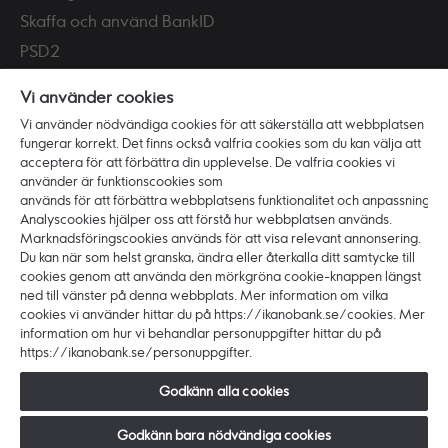
Skaffa och använd BankID
PSD2
Tillgänglighet
Vi använder cookies
Vi använder nödvändiga cookies för att säkerställa att webbplatsen
Vi är Ikano Bank
fungerar korrekt. Det finns också valfria cookies som du kan välja att
Om banken
acceptera för att förbättra din upplevelse. De valfria cookies vi
använder är funktionscookies som
Karriär
används för att förbättra webbplatsens funktionalitet och anpassning.
Hållbarhet och ansvar
Analyscookies hjälper oss att förstå hur webbplatsen används.
Marknadsföringscookies används för att visa relevant annonsering.
Press
Du kan när som helst granska, ändra eller återkalla ditt samtycke till
cookies genom att använda den mörkgröna cookie-knappen längst
ned till vänster på denna webbplats. Mer information om vilka
cookies vi använder hittar du på https://ikanobank.se/cookies. Mer
information om hur vi behandlar personuppgifter hittar du på
https://ikanobank.se/personuppgifter.
Copyright © 2026 Ikano Bank. Alla rättigheter
förbehålls.
Godkänn alla cookies
Ikano Bank AB (publ) - Organisationsnr: 516406-0922.
Styrelsens säte: Älmhult. Huvudkontor: Hyllie
Godkänn bara nödvändiga cookies
Boulevard 27, 215 32 Malmö, Sverige.