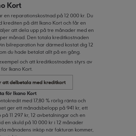
o Kort
år en reparationskostnad på 12 000 kr. Du
krediten på ditt Ikano Kort och får en
väljer att dela upp på tre månader med en
r per månad. Den totala kreditkostnaden
 Din bilreparation har därmed kostat dig 12
r, om du hade betalat allt på en gång.
 exempel och att kreditkostnaden styrs av
 för Ikano Kort.
 att delbetala med kreditkort
ta för Ikano Kort
ntokredit med 17,80 % rörlig ränta och
ket ger ett månadsbelopp på 941 kr, ett
 på 11 297 kr, 12 avbetalningar och en
id en skuld på 10 000 kr i 12 månader
hela månadens inköp när fakturan kommer,