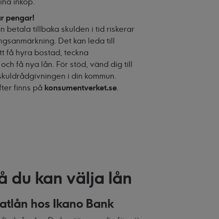
ina inköp.
ar pengar!
 betala tillbaka skulden i tid riskerar
ngsanmärkning. Det kan leda till
tt få hyra bostad, teckna
h få nya lån. För stöd, vänd dig till
skuldrådgivningen i din kommun.
ter finns på
konsumentverket.se
.
å du kan välja lån
atlån hos Ikano Bank