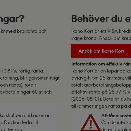
engar?
Behöver du et
0 kr med bra ränta och
Ikano Kort är ett VISA kred
varje krona. Ansök om kredit
Ansök om Ikano Kort
Information om effektiv rän
10.81 % rörlig ränta.
Ikano Kort är en löpande ko
talning, blir genomsnittligt
aviavgift om 25 kr/mån, vil
ch ränta), totalt
totalt återbetalningsbelopp
 avbetalningar 60 st och
effektiv ränta på 25,77 % v
(2026-08-01). Betalar du 
tillkommer ingen ränta på d
a skulden i tid riskerar
Att låna kost
 Det kan leda till
Om du inte kan
tad, teckna
du en betalni