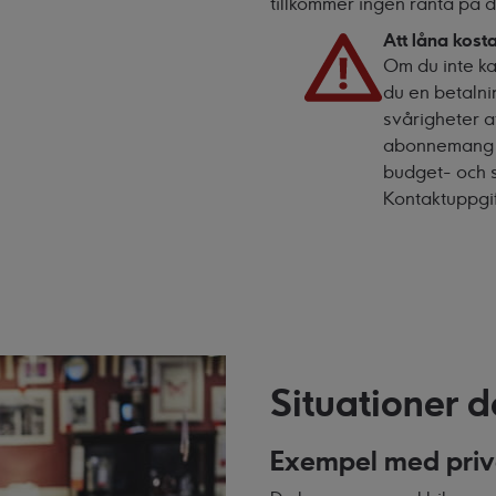
tillkommer ingen ränta på d
Att låna kost
Om du inte kan
du en betalni
svårigheter a
abonnemang oc
budget- och 
Kontaktuppgif
Situationer d
Exempel med priv