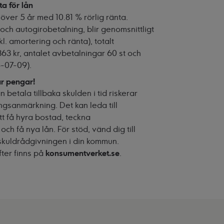
ta för lån
 över 5 år med 10.81 % rörlig ränta.
och autogirobetalning, blir genomsnittligt
. amortering och ränta), totalt
63 kr, antalet avbetalningar 60 st och
6-07-09).
ar pengar!
 betala tillbaka skulden i tid riskerar
ngsanmärkning. Det kan leda till
tt få hyra bostad, teckna
h få nya lån. För stöd, vänd dig till
skuldrådgivningen i din kommun.
ter finns på
konsumentverket.se
.