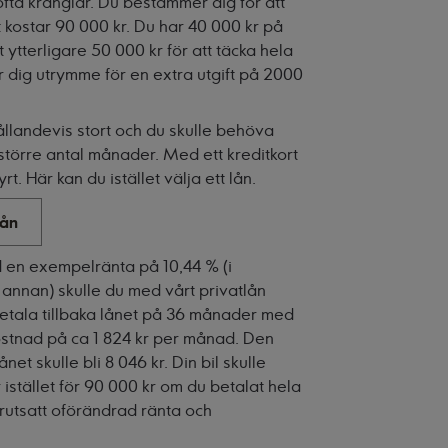
fta krånglar. Du bestämmer dig för att
ut kostar 90 000 kr. Du har 40 000 kr på
ytterligare 50 000 kr för att täcka hela
 dig utrymme för en extra utgift på 2000
ållandevis stort och du skulle behöva
större antal månader. Med ett kreditkort
yrt. Här kan du istället välja ett lån.
lån
en exempelränta på 10,44 % (i
 annan) skulle du med vårt privatlån
etala tillbaka lånet på 36 månader med
stnad på ca 1 824 kr per månad. Den
net skulle bli 8 046 kr. Din bil skulle
istället för 90 000 kr om du betalat hela
rutsatt oförändrad ränta och