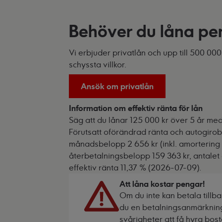
Behöver du låna p
Vi erbjuder privatlån och upp till 500 00
schyssta villkor.
Ansök om privatlån
Information om effektiv ränta för lån
Säg att du lånar 125 000 kr över 5 år med 
Förutsatt oförändrad ränta och autogirobe
månadsbelopp 2 656 kr (inkl. amortering o
återbetalningsbelopp 159 363 kr, antalet
effektiv ränta 11,37 % (2026-07-09).
Att låna kostar pengar!
Om du inte kan betala tillbak
du en betalningsanmärkning.
svårigheter att få hyra bos