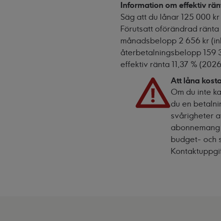
Information om effektiv rän
Säg att du lånar 125 000 kr
Förutsatt oförändrad ränta 
månadsbelopp 2 656 kr (inkl
återbetalningsbelopp 159 3
effektiv ränta 11,37 % (202
Att låna kost
Om du inte kan
du en betalni
svårigheter a
abonnemang oc
budget- och 
Kontaktuppgif