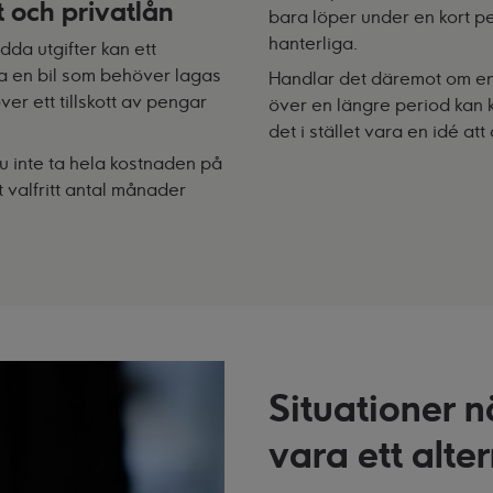
t och privatlån
bara löper under en kort p
hanterliga.
da utgifter kan ett
lla en bil som behöver lagas
Handlar det däremot om en
r ett tillskott av pengar
över en längre period kan kr
det i stället vara en idé at
u inte ta hela kostnaden på
 valfritt antal månader
Situationer n
vara ett alte