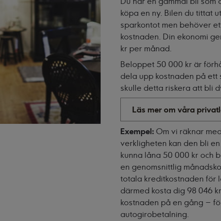
Du har en gammal bil som o
köpa en ny. Bilen du tittat 
sparkontot men behöver ett 
kostnaden. Din ekonomi ger
kr per månad.
Beloppet 50 000 kr är förh
dela upp kostnaden på ett 
skulle detta riskera att bli d
Läs mer om våra privat
Exempel:
Om vi räknar med 
verkligheten kan den bli en
kunna låna 50 000 kr och b
en genomsnittlig månadsko
totala kreditkostnaden för lå
därmed kosta dig 98 046 kr 
kostnaden på en gång – fö
autogirobetalning.