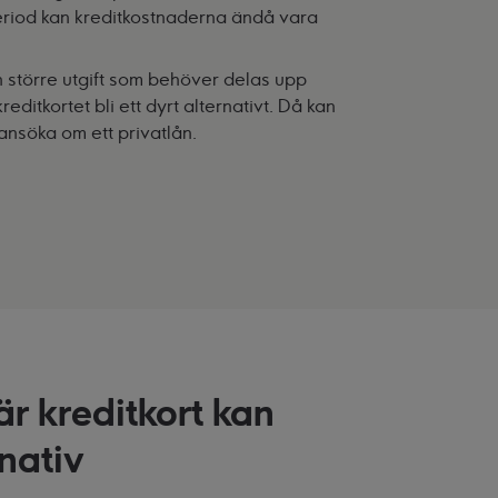
eriod kan kreditkostnaderna ändå vara
 större utgift som behöver delas upp
editkortet bli ett dyrt alternativt. Då kan
t ansöka om ett
privatlån
.
är kreditkort kan
rnativ