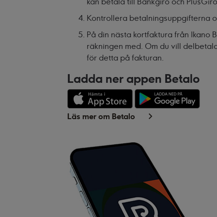
kan betala till Bankgiro och PlusGir
Kontrollera betalningsuppgifterna o
På din nästa kortfaktura från Ikano 
räkningen med. Om du vill delbetala 
för detta på fakturan.
Ladda ner appen Betalo
Läs mer om Betalo