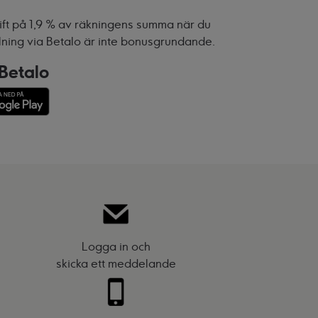
gift på 1,9 % av räkningens summa när du
lning via Betalo är inte bonusgrundande.
Betalo
Logga in och
skicka ett meddelande