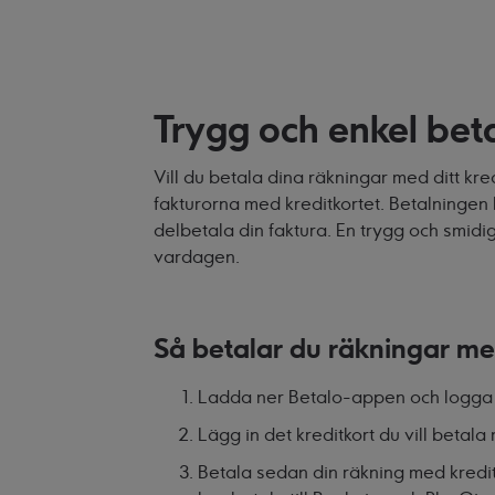
Trygg och enkel bet
Vill du betala dina räkningar med ditt kr
fakturorna med kreditkortet. Betalningen 
delbetala din faktura. En trygg och smidig 
vardagen.
Så betalar du räkningar me
Ladda ner Betalo-appen och logga 
Lägg in det kreditkort du vill betal
Betala sedan din räkning med kredite