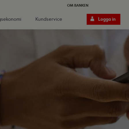
OM BANKEN
gsekonomi
Kundservice
Logga in