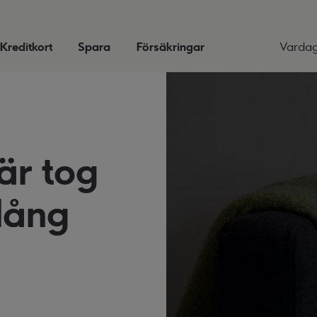
Kreditkort
Spara
Försäkringar
Varda
är tog
 lång