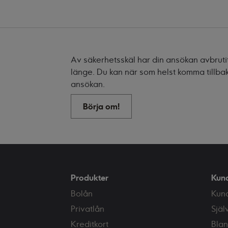
Av säkerhetsskäl har din ansökan avbrutits
länge. Du kan när som helst komma tillba
ansökan.
Börja om!
Produkter
Kun
Bolån
Kun
Privatlån
Själ
Kreditkort
Blan