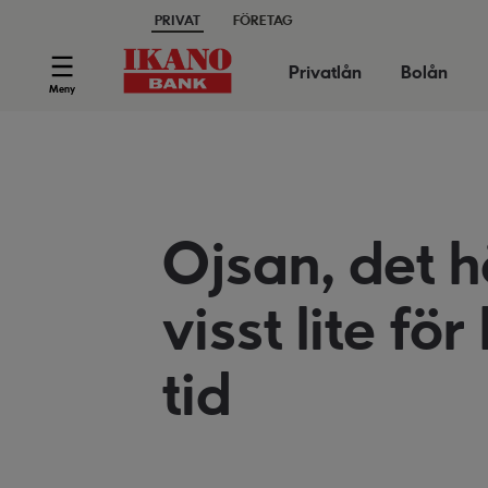
PRIVAT
FÖRETAG
Privatlån
Bolån
Meny
Ojsan, det h
visst lite för
tid