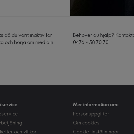
 då du varit inaktiv för
Behöver du hjälp? Kontakt
ka och börja om med din
0476 - 58 70 70
dservice
Mer information om:
dservice
Personuppgifter
vbetjäning
Om cookies
ketter och villkor
Cookie-inställningar