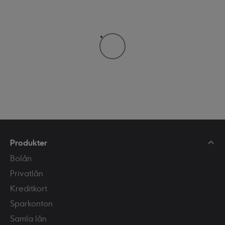
Produkter
Bolån
Privatlån
Kreditkort
Sparkonton
Samla lån