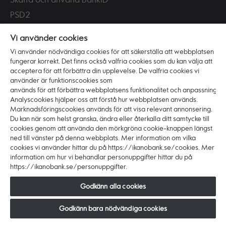
PSD2
Tillgänglighet
Vi använder cookies
Vi använder nödvändiga cookies för att säkerställa att webbplatsen
Vi är Ikano Bank
fungerar korrekt. Det finns också valfria cookies som du kan välja att
Om banken
acceptera för att förbättra din upplevelse. De valfria cookies vi
använder är funktionscookies som
Karriär
används för att förbättra webbplatsens funktionalitet och anpassning.
Hållbarhet och ansvar
Analyscookies hjälper oss att förstå hur webbplatsen används.
Marknadsföringscookies används för att visa relevant annonsering.
Press
Du kan när som helst granska, ändra eller återkalla ditt samtycke till
cookies genom att använda den mörkgröna cookie-knappen längst
ned till vänster på denna webbplats. Mer information om vilka
cookies vi använder hittar du på https://ikanobank.se/cookies. Mer
information om hur vi behandlar personuppgifter hittar du på
https://ikanobank.se/personuppgifter.
Copyright © 2026 Ikano Bank. Alla rättigheter
förbehålls.
Godkänn alla cookies
Ikano Bank AB (publ) - Organisationsnr: 516406-0922.
Styrelsens säte: Älmhult. Huvudkontor: Hyllie
Godkänn bara nödvändiga cookies
Boulevard 27, 215 32 Malmö, Sverige.