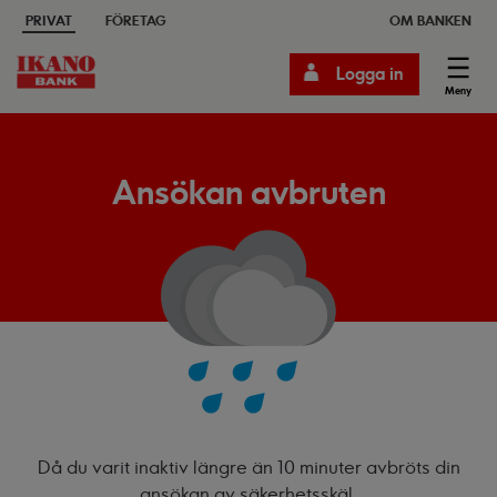
PRIVAT
FÖRETAG
OM BANKEN
Logga in
Meny
Ansökan avbruten
Då du varit inaktiv längre än 10 minuter avbröts din
ansökan av säkerhetsskäl.