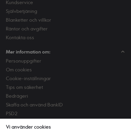
Kundservice
Självbetjäning
Blanketter och villkor
Räntor och avgifter
Kontakta oss
Mer information om:
Personuppgifter
Om cookies
Cookie-inställningar
Tips om säkerhet
Bedrägeri
Skaffa och använd BankID
PSD2
Tillgänglighet
Vi använder cookies