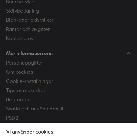
Kundservice
Självbetjäning
Blanketter och villkor
Räntor och avgifter
Kontakta oss
Mer information om:
Personuppgifter
Om cookies
Cookie-inställningar
Tips om säkerhet
Bedrägeri
Skaffa och använd BankID
PSD2
Tillgänglighet
Vi använder cookies