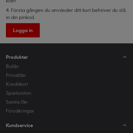
klart.
4. Första gången du använder ditt kort behöver du slå
in din pinkod.
Logga in
Produkter
Bolån
Privatlån
Kreditkort
Sparkonton
Samla lån
Försäkringar
Kundservice