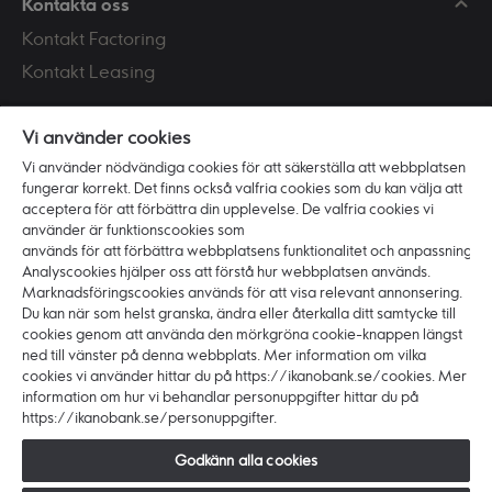
Kontakta oss
Kontakt Factoring
Kontakt Leasing
Mer information om:
Vi använder cookies
Personuppgifter
Vi använder nödvändiga cookies för att säkerställa att webbplatsen
fungerar korrekt. Det finns också valfria cookies som du kan välja att
Om cookies
acceptera för att förbättra din upplevelse. De valfria cookies vi
använder är funktionscookies som
Vi är Ikano Bank
används för att förbättra webbplatsens funktionalitet och anpassning.
Analyscookies hjälper oss att förstå hur webbplatsen används.
Om banken
Marknadsföringscookies används för att visa relevant annonsering.
Karriär
Du kan när som helst granska, ändra eller återkalla ditt samtycke till
cookies genom att använda den mörkgröna cookie-knappen längst
Press
ned till vänster på denna webbplats. Mer information om vilka
cookies vi använder hittar du på https://ikanobank.se/cookies. Mer
information om hur vi behandlar personuppgifter hittar du på
https://ikanobank.se/personuppgifter.
Godkänn alla cookies
Copyright © 2024 Ikano Bank. Alla rättigheter