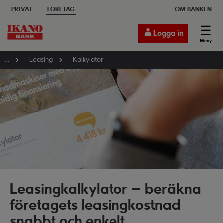
PRIVAT
FÖRETAG
OM BANKEN
Logga in
Meny
...
Leasing
Kalkylator
Leasingkalkylator – beräkna
företagets leasingkostnad
snabbt och enkelt