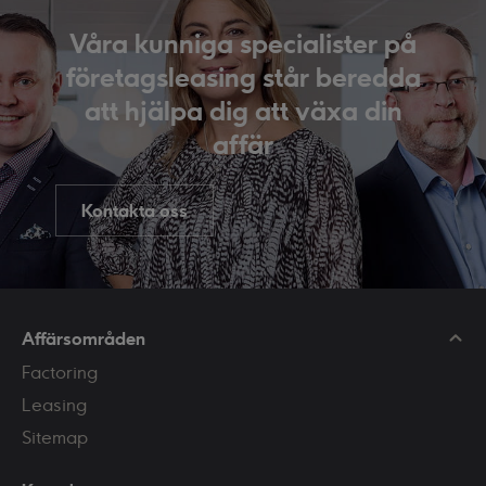
Våra kunniga specialister på
företagsleasing står beredda
att hjälpa dig att växa din
affär
Kontakta oss
Affärsområden
Factoring
Leasing
Sitemap