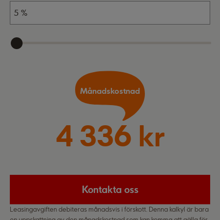
Månadskostnad
4 336 kr
Kontakta oss
Leasingavgiften debiteras månadsvis i förskott. Denna kalkyl är bara
en uppskattning av den månadskostnad som kan komma att gälla för