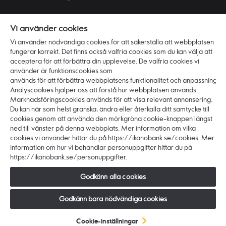
Mer information om:
Vi använder cookies
Personuppgifter
Vi använder nödvändiga cookies för att säkerställa att webbplatsen
Om cookies
fungerar korrekt. Det finns också valfria cookies som du kan välja att
acceptera för att förbättra din upplevelse. De valfria cookies vi
använder är funktionscookies som
Vi är Ikano Bank
används för att förbättra webbplatsens funktionalitet och anpassning.
Analyscookies hjälper oss att förstå hur webbplatsen används.
Om banken
Marknadsföringscookies används för att visa relevant annonsering.
Karriär
Du kan när som helst granska, ändra eller återkalla ditt samtycke till
cookies genom att använda den mörkgröna cookie-knappen längst
Press
ned till vänster på denna webbplats. Mer information om vilka
cookies vi använder hittar du på https://ikanobank.se/cookies. Mer
information om hur vi behandlar personuppgifter hittar du på
https://ikanobank.se/personuppgifter.
Godkänn alla cookies
Copyright © 2024 Ikano Bank. Alla rättigheter
förbehålls. Ikano Bank AB (publ) - Organisationsnr:
Godkänn bara nödvändiga cookies
516406-0922.
Cookie-inställningar