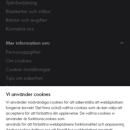
Självbetjäning
Blanketter och villkor
Räntor och avgifter
Kontakta oss
Mer information om:
Personuppgifter
Om cookies
Cookie-inställningar
Tips om säkerhet
Bedrägeri
Vi använder cookies
Skaffa och använd BankID
Vi använder nödvändiga cookies för att säkerställa att webbplatsen
PSD2
fungerar korrekt. Det finns också valfria cookies som du kan välja att
Tillgänglighet
acceptera för att förbättra din upplevelse. De valfria cookies vi
använder är funktionscookies som
används för att förbättra webbplatsens funktionalitet och anpassning.
Vi är Ikano Bank
Analyscookies hjälper oss att förstå hur webbplatsen används.