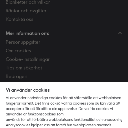
Blanketter och villkor
Räntor och avgifter
Kontakta oss
Mer information om:
Personuppgifter
Om cookies
Cookie-inställningar
Tips om säkerhet
Bedrägeri
Skaffa och använd BankID
Vi använder cookies
PSD2
Vi använder nödvändiga cookies för att säkerställa att webbplatsen
Tillgänglighet
fungerar korrekt. Det finns också valfria cookies som du kan välja att
acceptera för att förbättra din upplevelse. De valfria cookies vi
använder är funktionscookies som
Vi är Ikano Bank
används för att förbättra webbplatsens funktionalitet och anpassning.
Om banken
Analyscookies hjälper oss att förstå hur webbplatsen används.