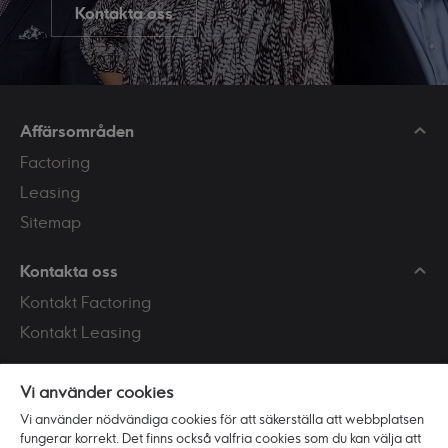
Kontakta oss
Affärsområden
Factoring
Leasing
Sitemap
Kontakta oss
Kontakt Factoring
Kontakt Leasing
Mer information om:
Vi använder cookies
Personuppgifter
Vi använder nödvändiga cookies för att säkerställa att webbplatsen
fungerar korrekt. Det finns också valfria cookies som du kan välja att
Om cookies