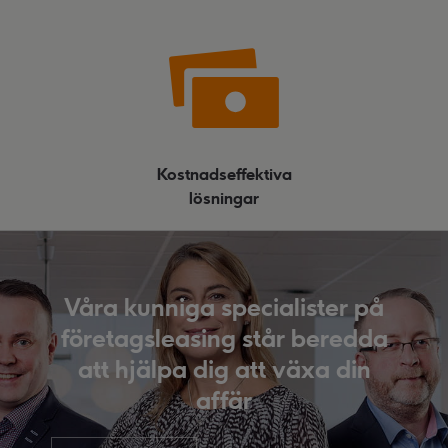
Kostnadseffektiva
lösningar
Våra kunniga specialister på
företagsleasing står beredda
att hjälpa dig att växa din
affär