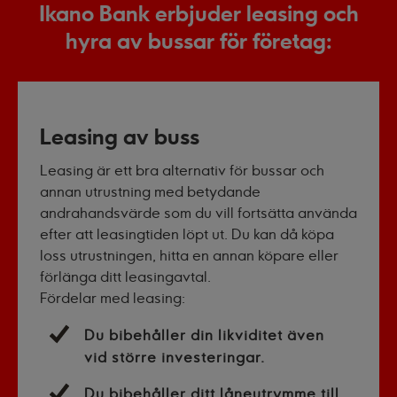
Ikano Bank erbjuder leasing och
hyra av bussar för företag:
Leasing av buss
Leasing är ett bra alternativ för bussar och
annan utrustning med betydande
andrahandsvärde som du vill fortsätta använda
efter att leasingtiden löpt ut.
Du kan då köpa
loss utrustningen, hitta en annan köpare eller
förlänga ditt leasingavtal
.
Fördelar med leasing:
Du bibehåller din likviditet även
vid större investeringar.
Du bibehåller ditt låneutrymme till