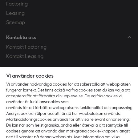
Factoring
Leasing
Sitemap
Kontakta oss
Kontakt Factoring
Kontakt Leasing
Mer information om:
Vi använder cookies
Personuppgifter
Vi använder nödvändiga cookies för att säkerställa att webbplatsen
Om cookies
fungerar korrekt. Det finns också valfria cookies som du kan välja att
acceptera för att förbättra din upplevelse. De valfria cookies vi
använder är funktionscookies som
Vi är Ikano Bank
används för att förbättra webbplatsens funktionalitet och anpassning.
Analyscookies hjälper oss att förstå hur webbplatsen används.
Om banken
Marknadsföringscookies används för att visa relevant annonsering.
Karriär
Du kan när som helst granska, ändra eller återkalla ditt samtycke till
cookies genom att använda den mörkgröna cookie-knappen längst
Press
ned till vänster på denna webbplats. Mer information om vilka