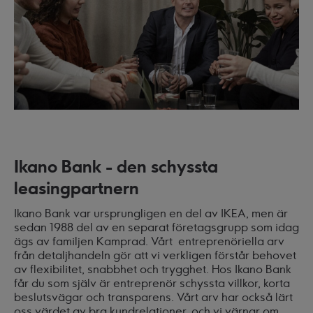
Ikano Bank - den schyssta
leasingpartnern
Ikano Bank var ursprungligen en del av IKEA, men är
sedan 1988 del av en separat företagsgrupp som idag
ägs av familjen Kamprad. Vårt entreprenöriella arv
från detaljhandeln gör att vi verkligen förstår behovet
av flexibilitet, snabbhet och trygghet. Hos Ikano Bank
får du som själv är entreprenör schyssta villkor, korta
beslutsvägar och transparens. Vårt arv har också lärt
oss värdet av bra kundrelationer, och vi värnar om