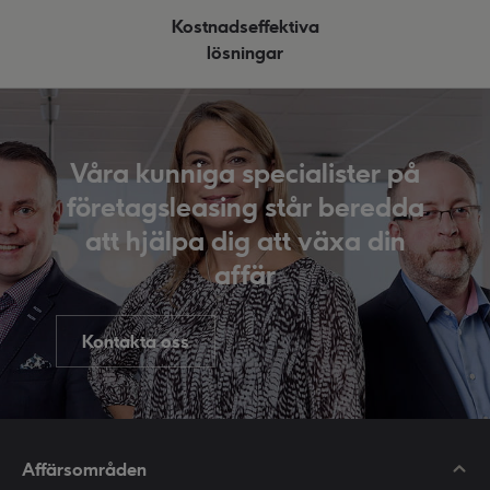
Kostnadseffektiva
lösningar
Våra kunniga specialister på
företagsleasing står beredda
att hjälpa dig att växa din
affär
Kontakta oss
Affärsområden