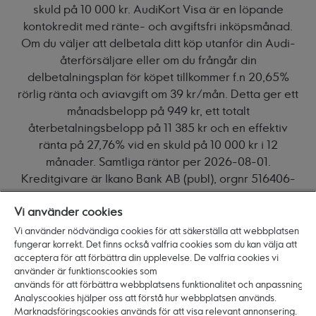
skuld på 10 000 kr. AudiKort Visa är en löpande
kontokredit med ränte- och avgiftsfri inköpsmånad.
Om du väljer att delbetala ditt köp utanför din Audi-
återförsäljare eller om du frångår din
delbetalningsplan för köpet tillkommer f.n 20,65%
rörlig ränta och aviavgift om 39 kr/mån. Detta ger ett
månadsbelopp på 949 kr, ett totalt
återbetalningsbelopp på 11 385 kr och en effektiv
ränta på 27,76% vid en skuld på 10 000 kr i 12
månader. Samtliga räntor per 2026-08-01.
Kreditgivare är Ikano Bank AB (publ), orgnr 516406-
0922. Poäng utgår inte vid betalningar genom
Vi använder cookies
tjänsten Betalo eller kontantuttag. Aktuella räntor och
villkor hittar du på audikortet.se
Vi använder nödvändiga cookies för att säkerställa att webbplatsen
fungerar korrekt. Det finns också valfria cookies som du kan välja att
acceptera för att förbättra din upplevelse. De valfria cookies vi
använder är funktionscookies som
Att låna kostar pengar!
används för att förbättra webbplatsens funktionalitet och anpassning.
Om du inte kan betala tillbaka skulden i tid
Analyscookies hjälper oss att förstå hur webbplatsen används.
Marknadsföringscookies används för att visa relevant annonsering.
riskerar du en betalningsanmärkning. Det